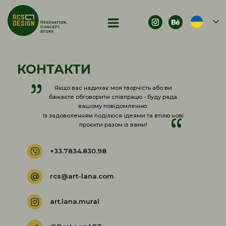
Перейти
до
вмісту
КОНТАКТИ
Якщо вас надихає моя творчість або ви
бажаєте обговорити співпрацю - буду рада
вашому повідомленню.
Із задоволенням поділюся ідеями та втілю нові
проєкти разом із вами!
+33.7834.830.98
rcs@art-lana.com
art.lana.mural