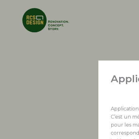
Aller
au
contenu
Appli
Par
/
mai 20,
Applicatio
C’est un mé
pour les ma
corresponda