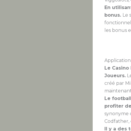
En utilisan
bonus.
Le 
fonctionnel
les bonus e
Casino San
Applicatio
Le Casino 
Joueurs.
Le
créé par Mi
maintenant
Le footbal
profiter d
synonyme de
Codfather, 
Il y a des