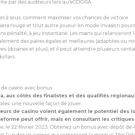
te par des auditeurs tels qu’eCOGRA.
es à sous: comment maximiser vos chances de victoire
sera rouge et tout autre joueur en mode Invasion pour
ns pénalité, à jeu instantané. Les mains qui relanceront l
alement des paires égales et meilleures (adaptées ou no
ées (dizaines et plus), et il peut atteindre plusieurs cent
dollars.
uer Pour Gagner Sur Les Machines à Sous
 de casino avec bonus
a, aux côtés des finalistes et des qualifiés régionau
iles: une nouvelle façon de jouer.
eurs de casino voient également le potentiel des lo
teforme peut offrir, mais en consultant les critiques
e, le 22 février 2023. Obtenez un bonus avec dépôt de
 et l’un des six casinos qui composent la marque The Pa