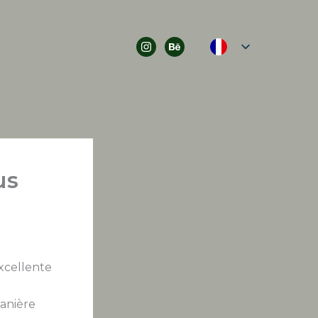
us
excellente
manière