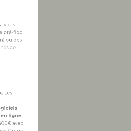
ra vous
e pré-flop
n) ou des
aines de
x.
Les
giciels
 en ligne.
 400€ avec
lace Group.