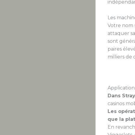
indépendan
Les machin
Votre nom 
attaquer sa
sont génér
paires élev
milliers de 
Comment Jo
Application
Dans Stray
casinos mob
Les opérat
que la pla
En revanch
Viggoslots,