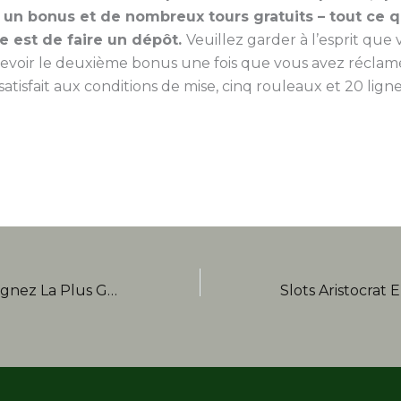
un bonus et de nombreux tours gratuits – tout ce 
re est de faire un dépôt.
Veuillez garder à l’esprit que
evoir le deuxième bonus une fois que vous avez réclam
satisfait aux conditions de mise, cinq rouleaux et 20 lign
nes à Sous Gratuits Davinci Diamonds
Buffalo Slots Gagnez La Plus Grande Victoire