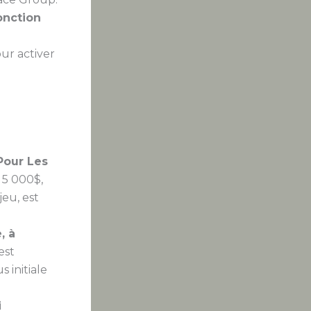
fonction
ur activer
Pour Les
 5 000$,
eu, est
, à
est
 initiale
i