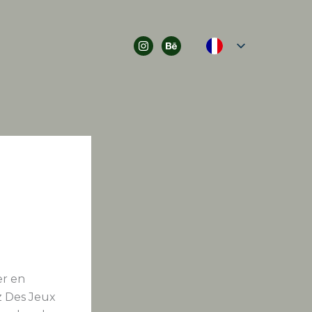
er en
ez Des Jeux