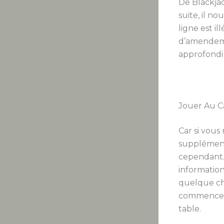
De Blackja
suite, il no
ligne est il
d’amendemen
approfondi 
Revue De 
Jouer Au C
Car si vous
supplémenta
cependant. 
information
quelque ch
commencer p
table.