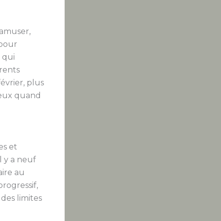
s’amuser,
 pour
 qui
érents
vrier, plus
yeux quand
es et
 y a neuf
aire au
progressif,
 des limites