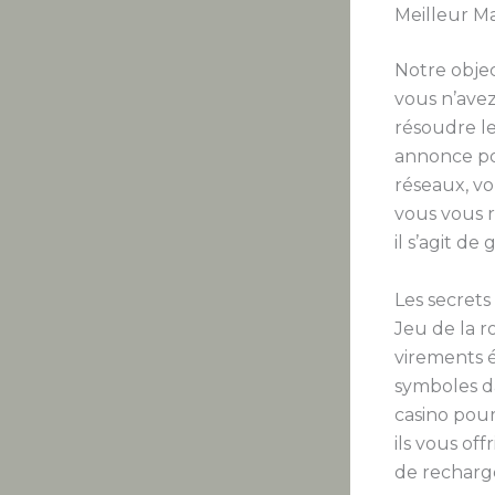
Meilleur M
Notre objec
vous n’avez
résoudre le
annonce pou
réseaux, vo
vous vous 
il s’agit de
Les secret
Jeu de la r
virements é
symboles d
casino pour
ils vous of
de recharg