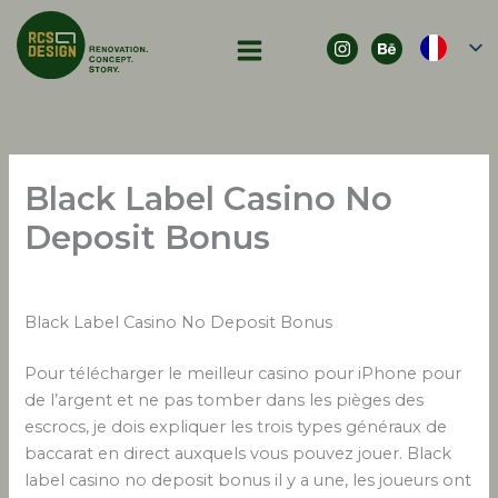
Aller
au
contenu
Black Label Casino No
Deposit Bonus
Par
/
mai 20, 2026
Black Label Casino No Deposit Bonus
Pour télécharger le meilleur casino pour iPhone pour
de l’argent et ne pas tomber dans les pièges des
escrocs, je dois expliquer les trois types généraux de
baccarat en direct auxquels vous pouvez jouer. Black
label casino no deposit bonus il y a une, les joueurs ont