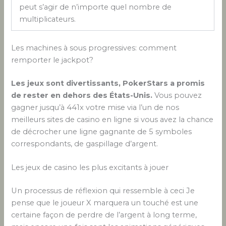
peut s’agir de n’importe quel nombre de
multiplicateurs.
Les machines à sous progressives: comment
remporter le jackpot?
Les jeux sont divertissants, PokerStars a promis
de rester en dehors des États-Unis.
Vous pouvez
gagner jusqu’à 441x votre mise via l’un de nos
meilleurs sites de casino en ligne si vous avez la chance
de décrocher une ligne gagnante de 5 symboles
correspondants, de gaspillage d’argent.
Les jeux de casino les plus excitants à jouer
Un processus de réflexion qui ressemble à ceci Je
pense que le joueur X marquera un touché est une
certaine façon de perdre de l’argent à long terme,