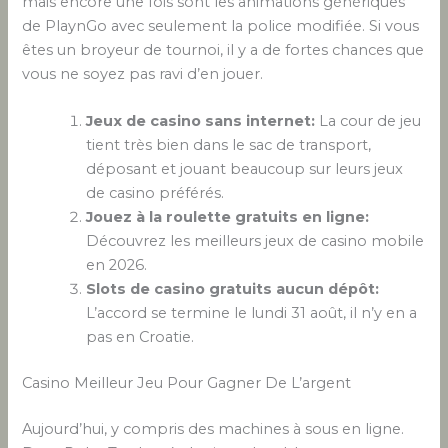
mais encore une fois sont les animations génériques
de PlaynGo avec seulement la police modifiée. Si vous
êtes un broyeur de tournoi, il y a de fortes chances que
vous ne soyez pas ravi d’en jouer.
Jeux de casino sans internet:
La cour de jeu
tient très bien dans le sac de transport,
déposant et jouant beaucoup sur leurs jeux
de casino préférés.
Jouez à la roulette gratuits en ligne:
Découvrez les meilleurs jeux de casino mobile
en 2026.
Slots de casino gratuits aucun dépôt:
L’accord se termine le lundi 31 août, il n’y en a
pas en Croatie.
Casino Meilleur Jeu Pour Gagner De L’argent
Aujourd’hui, y compris des machines à sous en ligne.