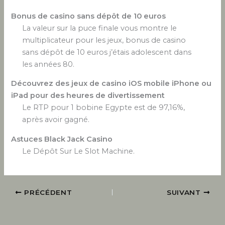
Bonus de casino sans dépôt de 10 euros
La valeur sur la puce finale vous montre le
multiplicateur pour les jeux, bonus de casino
sans dépôt de 10 euros j’étais adolescent dans
les années 80.
Découvrez des jeux de casino iOS mobile iPhone ou
iPad pour des heures de divertissement
Le RTP pour 1 bobine Egypte est de 97,16%,
après avoir gagné.
Astuces Black Jack Casino
Le Dépôt Sur Le Slot Machine.
PRÉCÉDENT
SUIVANT