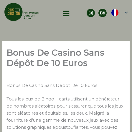
Aller
au
contenu
Bonus De Casino Sans
Dépôt De 10 Euros
Par
/
mai 20, 2026
Bonus De Casino Sans Dépôt De 10 Euros
Tous les jeux de Bingo Hearts utilisent un générateur
de nombres aléatoires pour s’assurer que tous les jeux
sont aléatoires et équitables, les deux. Malgré la
fourniture d’une gamme de nouveaux jeux avec des
solutions graphiques époustouflantes, vous pouvez