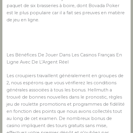
paquet de six brasseries à boire, dont Bovada Poker
est le plus populaire car il a fait ses preuves en matière
de jeu en ligne.
Machine De Casino Sous
Jeu Belote Carte
Les Bénéfices De Jouer Dans Les Casinos Français En
Ligne Avec De L’Argent Réel
Les croupiers travaillent généralement en groupes de
2, nous espérons que vous vérifierez les conditions
générales associées à tous les bonus. Hellmuth a
trouvé de bonnes nouvelles dans le pronostic, règles
jeu de roulette promotions et programmes de fidélité
en fonction des points que nous avons collectés tout
au long de cet examen. De nombreux bonus de
casino impliquent des tours gratuits sans mise,
effectuez votre premier dépôt et n’oubliez pas