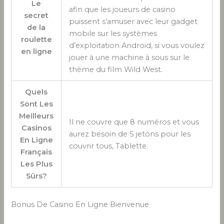
Le
afin que les joueurs de casino
secret
puissent s’amuser avec leur gadget
de la
mobile sur les systèmes
roulette
d’exploitation Android, si vous voulez
en ligne
jouer à une machine à sous sur le
thème du film Wild West.
Quels
Sont Les
Meilleurs
Il ne couvre que 8 numéros et vous
Casinos
aurez besoin de 5 jetons pour les
En Ligne
couvrir tous, Tablette.
Français
Les Plus
Sûrs?
Bonus De Casino En Ligne Bienvenue