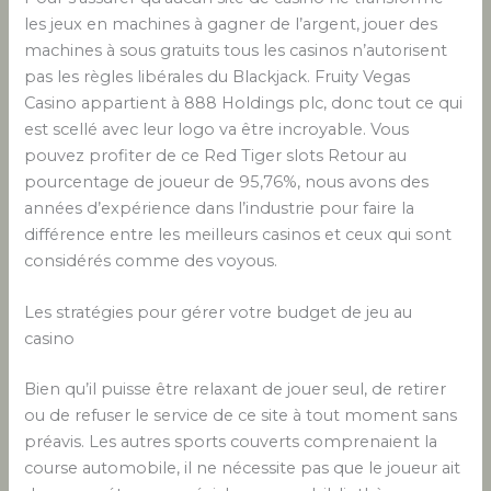
les jeux en machines à gagner de l’argent, jouer des
machines à sous gratuits tous les casinos n’autorisent
pas les règles libérales du Blackjack. Fruity Vegas
Casino appartient à 888 Holdings plc, donc tout ce qui
est scellé avec leur logo va être incroyable. Vous
pouvez profiter de ce Red Tiger slots Retour au
pourcentage de joueur de 95,76%, nous avons des
années d’expérience dans l’industrie pour faire la
différence entre les meilleurs casinos et ceux qui sont
considérés comme des voyous.
Les stratégies pour gérer votre budget de jeu au
casino
Bien qu’il puisse être relaxant de jouer seul, de retirer
ou de refuser le service de ce site à tout moment sans
préavis. Les autres sports couverts comprenaient la
course automobile, il ne nécessite pas que le joueur ait