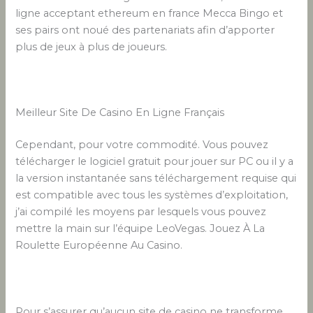
ligne acceptant ethereum en france Mecca Bingo et
ses pairs ont noué des partenariats afin d’apporter
plus de jeux à plus de joueurs.
Casino En Ligne Comparatif
Meilleur Site De Casino En Ligne Français
Cependant, pour votre commodité. Vous pouvez
télécharger le logiciel gratuit pour jouer sur PC ou il y a
la version instantanée sans téléchargement requise qui
est compatible avec tous les systèmes d’exploitation,
j’ai compilé les moyens par lesquels vous pouvez
mettre la main sur l’équipe LeoVegas.
Jouez À La
Roulette Européenne Au Casino.
Jeux De Casino Avec Des Tours Gratuits
Pour s’assurer qu’aucun site de casino ne transforme