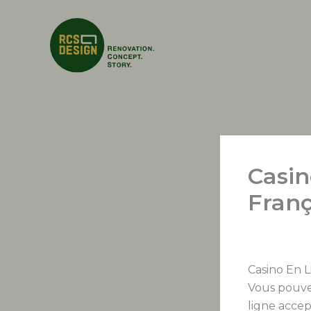
Aller
au
contenu
Casin
Franç
Par
/
mai 20,
Casino En L
Vous pouvez
ligne accep