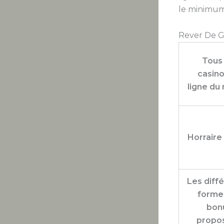
le minimum
Rever De G
Tous 
casino
ligne du
Horraire
Les diff
forme
bon
propo