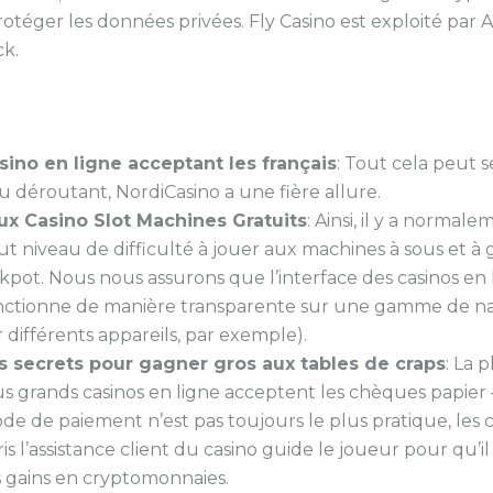
rotéger les données privées. Fly Casino est exploité par 
k.
Rapports Loto
sino en ligne acceptant les français
:
Tout cela peut 
u déroutant, NordiCasino a une fière allure.
ux Casino Slot Machines Gratuits
:
Ainsi, il y a normal
ut niveau de difficulté à jouer aux machines à sous et à 
ckpot. Nous nous assurons que l’interface des casinos en 
nctionne de manière transparente sur une gamme de na
r différents appareils, par exemple).
s secrets pour gagner gros aux tables de craps
:
La p
us grands casinos en ligne acceptent les chèques papier
de de paiement n’est pas toujours le plus pratique, les 
is l’assistance client du casino guide le joueur pour qu’il
s gains en cryptomonnaies.