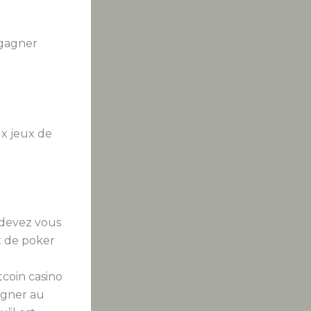
 gagner
x jeux de
 devez vous
x de poker
tcoin casino
agner au