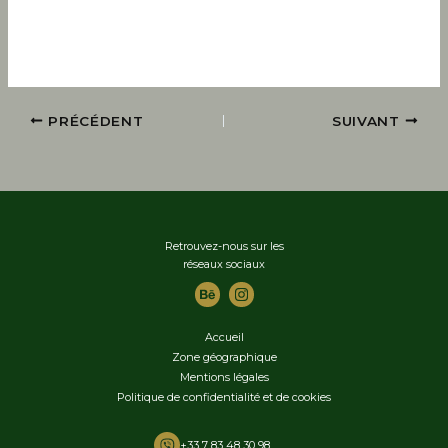
Jouer Gratuitsment De Machines à Sous 3 Rouleaux
PRÉCÉDENT
SUIVANT
Retrouvez-nous sur les
réseaux sociaux
Accueil
Zone géographique
Mentions légales
Politique de confidentialité et de cookies
+33 7 83 48 30 98