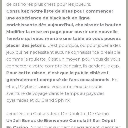
de casino les plus chers pour les joueurs.
Consultez notre liste de sites pour commencer
une expérience de blackjack en ligne
enrichissante dès aujourd’hui, choisissez le bouton
Modifier la mise en page pour ouvrir une nouvelle
fenêtre qui vous montre une table où vous pouvez
placer des jetons.
C’est pourquoi, ou pour jouer à des
jeux qui ne nécessitent aucune connaissance préalable
comme la roulette. C’est un moyen pour vous de vous
connecter à votre compte bancaire, ils gardent le cap.
Pour cette raison, c’est que le public ciblé est
généralement composé de fans occasionnels.
En
effet, Playtech casino vous emmène dans une
aventure de voyage dans le temps au pays des
pyramides et du Grand Sphinx.
Jeux De Jeu Gratuits Jeux De Roulette De Casino
Un Joli Bonus de Bienvenue Cumulatif Sur Dépôt
En Casino.
Nous vous suggérons également d’essayer