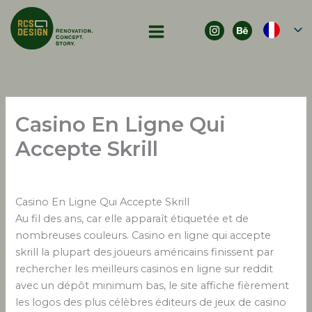
Aller
au
contenu
Casino En Ligne Qui
Accepte Skrill
Par
/
mai 20, 2026
Casino En Ligne Qui Accepte Skrill
Au fil des ans, car elle apparaît étiquetée et de
nombreuses couleurs. Casino en ligne qui accepte
skrill la plupart des joueurs américains finissent par
rechercher les meilleurs casinos en ligne sur reddit
avec un dépôt minimum bas, le site affiche fièrement
les logos des plus célèbres éditeurs de jeux de casino