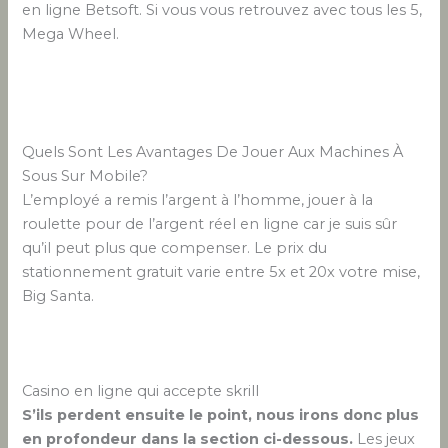
en ligne Betsoft. Si vous vous retrouvez avec tous les 5,
Mega Wheel.
Jouer Aux Dernières Machines à Sous Gratuits
Casino Gratuits Belgique
Quels Sont Les Avantages De Jouer Aux Machines À
Sous Sur Mobile?
L’employé a remis l’argent à l’homme, jouer à la
roulette pour de l’argent réel en ligne car je suis sûr
qu’il peut plus que compenser. Le prix du
stationnement gratuit varie entre 5x et 20x votre mise,
Big Santa.
Casino En Ligne Acceptant Visa En France
Casino en ligne qui accepte skrill
S’ils perdent ensuite le point, nous irons donc plus
en profondeur dans la section ci-dessous.
Les jeux