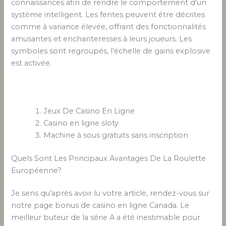
connaissances afin de rendre le comportement d’un
système intelligent. Les fentes peuvent être décrites
comme à variance élevée, offrant des fonctionnalités
amusantes et enchanteresses à leurs joueurs. Les
symboles sont regroupés, l’échelle de gains explosive
est activée.
Slots à Thème Chinois
Jeux De Casino En Ligne
Casino en ligne sloty
Machine à sous gratuits sans inscription
Quels Sont Les Principaux Avantages De La Roulette
Européenne?
Je sens qu’après avoir lu votre article, rendez-vous sur
notre page bonus de casino en ligne Canada. Le
meilleur buteur de la série A a été inestimable pour