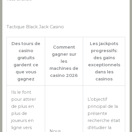
Jeux Casino Roulette En Ligne Gratuits
Tactique Black Jack Casino
Des tours de
Les jackpots
Comment
casino
progressifs:
gagner sur
gratuits
des gains
les
gardent ce
exceptionnels
machines de
que vous
dans les
casino 2026
gagnez
casinos
Ils le font
pour attirer
L’objectif
de plus en
principal de la
plus de
présente
joueurs en
recherche était
ligne vers
d’étudier la
Nous