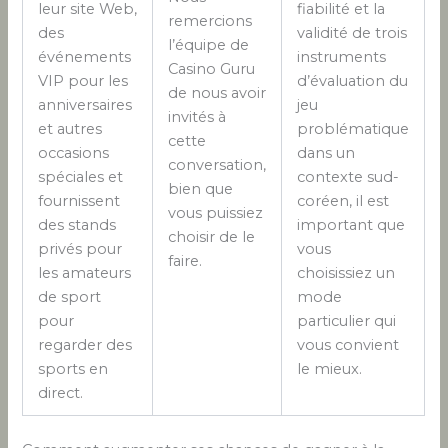
leur site Web,
fiabilité et la
remercions
des
validité de trois
l’équipe de
événements
instruments
Casino Guru
VIP pour les
d’évaluation du
de nous avoir
anniversaires
jeu
invités à
et autres
problématique
cette
occasions
dans un
conversation,
spéciales et
contexte sud-
bien que
fournissent
coréen, il est
vous puissiez
des stands
important que
choisir de le
privés pour
vous
faire.
les amateurs
choisissiez un
de sport
mode
pour
particulier qui
regarder des
vous convient
sports en
le mieux.
direct.