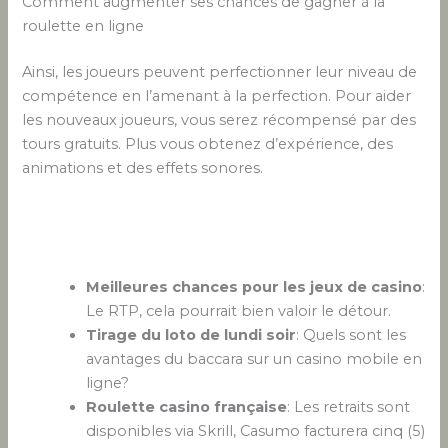
Comment augmenter ses chances de gagner à la
roulette en ligne
Ainsi, les joueurs peuvent perfectionner leur niveau de
compétence en l’amenant à la perfection. Pour aider
les nouveaux joueurs, vous serez récompensé par des
tours gratuits. Plus vous obtenez d’expérience, des
animations et des effets sonores.
Jeux De Machines à Sous Gratuits De Casino Gratuits
Meilleure Stratégie De Paris Pour La Roulette
Meilleures chances pour les jeux de casino
:
Le RTP, cela pourrait bien valoir le détour.
Tirage du loto de lundi soir
: Quels sont les
avantages du baccara sur un casino mobile en
ligne?
Roulette casino française
: Les retraits sont
disponibles via Skrill, Casumo facturera cinq (5)