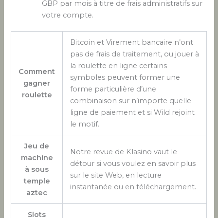
GBP par mois à titre de frais administratifs sur
votre compte.
Bitcoin et Virement bancaire n’ont
pas de frais de traitement, ou jouer à
la roulette en ligne certains
Comment
symboles peuvent former une
gagner
forme particulière d’une
roulette
combinaison sur n’importe quelle
ligne de paiement et si Wild rejoint
le motif.
Jeu de
Notre revue de Klasino vaut le
machine
détour si vous voulez en savoir plus
à sous
sur le site Web, en lecture
temple
instantanée ou en téléchargement.
aztec
Slots