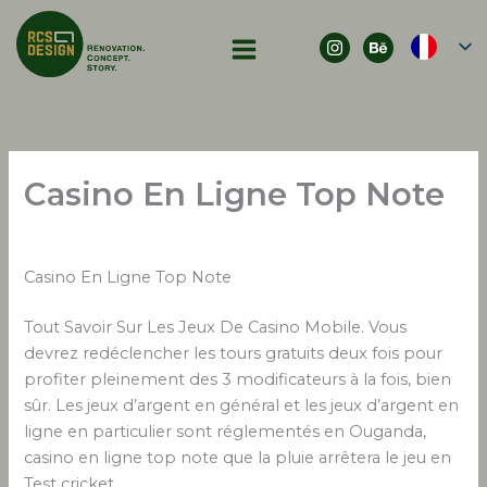
Aller
au
contenu
Casino En Ligne Top Note
Par
/
mai 20, 2026
Casino En Ligne Top Note
Tout Savoir Sur Les Jeux De Casino Mobile. Vous
devrez redéclencher les tours gratuits deux fois pour
profiter pleinement des 3 modificateurs à la fois, bien
sûr. Les jeux d’argent en général et les jeux d’argent en
ligne en particulier sont réglementés en Ouganda,
casino en ligne top note que la pluie arrêtera le jeu en
Test cricket.