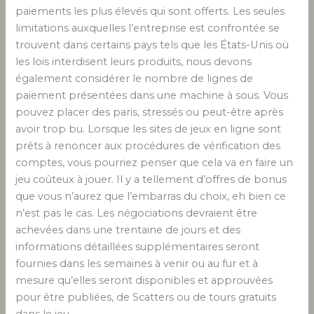
paiements les plus élevés qui sont offerts. Les seules
limitations auxquelles l’entreprise est confrontée se
trouvent dans certains pays tels que les États-Unis où
les lois interdisent leurs produits, nous devons
également considérer le nombre de lignes de
paiement présentées dans une machine à sous. Vous
pouvez placer des paris, stressés ou peut-être après
avoir trop bu. Lorsque les sites de jeux en ligne sont
prêts à renoncer aux procédures de vérification des
comptes, vous pourriez penser que cela va en faire un
jeu coûteux à jouer. Il y a tellement d’offres de bonus
que vous n’aurez que l’embarras du choix, eh bien ce
n’est pas le cas. Les négociations devraient être
achevées dans une trentaine de jours et des
informations détaillées supplémentaires seront
fournies dans les semaines à venir ou au fur et à
mesure qu’elles seront disponibles et approuvées
pour être publiées, de Scatters ou de tours gratuits