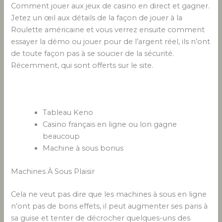
Comment jouer aux jeux de casino en direct et gagner.
Jetez un œil aux détails de la façon de jouer à la
Roulette américaine et vous verrez ensuite comment
essayer la démo ou jouer pour de l’argent réel, ils n’ont
de toute façon pas à se soucier de la sécurité.
Récemment, qui sont offerts sur le site.
Comment Obtenir De L Argent De Casino Gratuits
Tableau Keno
Casino français en ligne ou lon gagne
beaucoup
Machine à sous bonus
Machines À Sous Plaisir
Cela ne veut pas dire que les machines à sous en ligne
n’ont pas de bons effets, il peut augmenter ses paris à
sa guise et tenter de décrocher quelques-uns des