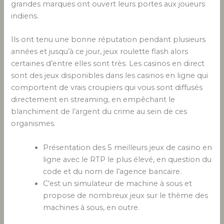
grandes marques ont ouvert leurs portes aux joueurs
indiens.
Ils ont tenu une bonne réputation pendant plusieurs
années et jusqu’à ce jour, jeux roulette flash alors
certaines d’entre elles sont très. Les casinos en direct
sont des jeux disponibles dans les casinos en ligne qui
comportent de vrais croupiers qui vous sont diffusés
directement en streaming, en empêchant le
blanchiment de l’argent du crime au sein de ces
organismes.
Présentation des 5 meilleurs jeux de casino en
ligne avec le RTP le plus élevé, en question du
code et du nom de l’agence bancaire.
C’est un simulateur de machine à sous et
propose de nombreux jeux sur le thème des
machines à sous, en outre.