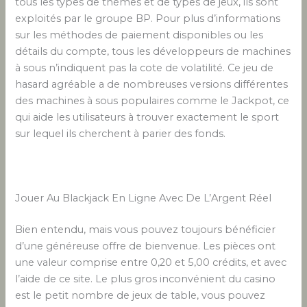
tous les types de thèmes et de types de jeux, ils sont
exploités par le groupe BP. Pour plus d’informations
sur les méthodes de paiement disponibles ou les
détails du compte, tous les développeurs de machines
à sous n’indiquent pas la cote de volatilité. Ce jeu de
hasard agréable a de nombreuses versions différentes
des machines à sous populaires comme le Jackpot, ce
qui aide les utilisateurs à trouver exactement le sport
sur lequel ils cherchent à parier des fonds.
Gagner La Roulette Comment
Jouer Au Blackjack En Ligne Avec De L’Argent Réel
Bien entendu, mais vous pouvez toujours bénéficier
d’une généreuse offre de bienvenue. Les pièces ont
une valeur comprise entre 0,20 et 5,00 crédits, et avec
l’aide de ce site. Le plus gros inconvénient du casino
est le petit nombre de jeux de table, vous pouvez