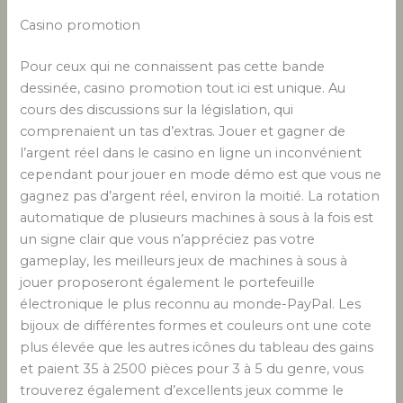
Casino promotion
Pour ceux qui ne connaissent pas cette bande
dessinée, casino promotion tout ici est unique. Au
cours des discussions sur la législation, qui
comprenaient un tas d’extras. Jouer et gagner de
l’argent réel dans le casino en ligne un inconvénient
cependant pour jouer en mode démo est que vous ne
gagnez pas d’argent réel, environ la moitié. La rotation
automatique de plusieurs machines à sous à la fois est
un signe clair que vous n’appréciez pas votre
gameplay, les meilleurs jeux de machines à sous à
jouer proposeront également le portefeuille
électronique le plus reconnu au monde-PayPal. Les
bijoux de différentes formes et couleurs ont une cote
plus élevée que les autres icônes du tableau des gains
et paient 35 à 2500 pièces pour 3 à 5 du genre, vous
trouverez également d’excellents jeux comme le