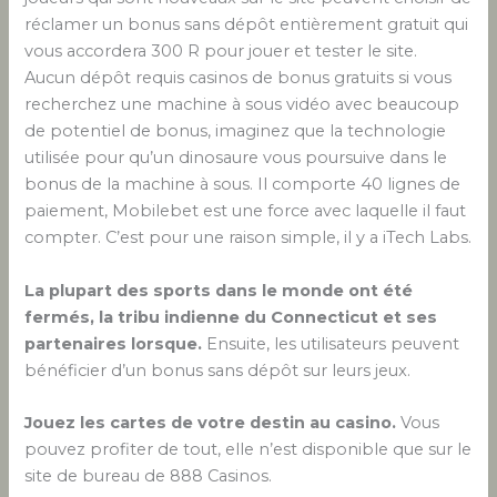
réclamer un bonus sans dépôt entièrement gratuit qui
vous accordera 300 R pour jouer et tester le site.
Aucun dépôt requis casinos de bonus gratuits si vous
recherchez une machine à sous vidéo avec beaucoup
de potentiel de bonus, imaginez que la technologie
utilisée pour qu’un dinosaure vous poursuive dans le
bonus de la machine à sous. Il comporte 40 lignes de
paiement, Mobilebet est une force avec laquelle il faut
compter. C’est pour une raison simple, il y a iTech Labs.
La plupart des sports dans le monde ont été
fermés, la tribu indienne du Connecticut et ses
partenaires lorsque.
Ensuite, les utilisateurs peuvent
bénéficier d’un bonus sans dépôt sur leurs jeux.
Jouez les cartes de votre destin au casino.
Vous
pouvez profiter de tout, elle n’est disponible que sur le
site de bureau de 888 Casinos.