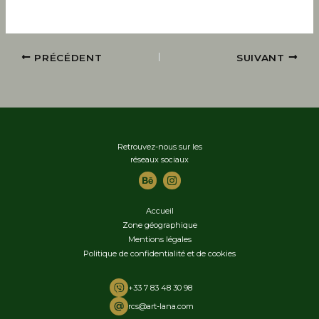
Casino En Ligne Qui Accepte Mastercard
PRÉCÉDENT
SUIVANT
Retrouvez-nous sur les
réseaux sociaux
Accueil
Zone géographique
Mentions légales
Politique de confidentialité et de cookies
+33 7 83 48 30 98
rcs@art-lana.com