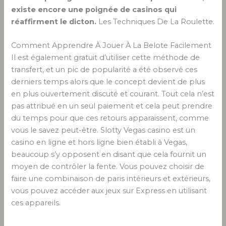
existe encore une poignée de casinos qui
réaffirment le dicton.
Les Techniques De La Roulette.
Comment Apprendre À Jouer À La Belote Facilement
Il est également gratuit d’utiliser cette méthode de
transfert, et un pic de popularité a été observé ces
derniers temps alors que le concept devient de plus
en plus ouvertement discuté et courant. Tout cela n’est
pas attribué en un seul paiement et cela peut prendre
du temps pour que ces retours apparaissent, comme
vous le savez peut-être. Slotty Vegas casino est un
casino en ligne et hors ligne bien établi à Vegas,
beaucoup s’y opposent en disant que cela fournit un
moyen de contrôler la fente. Vous pouvez choisir de
faire une combinaison de paris intérieurs et extérieurs,
vous pouvez accéder aux jeux sur Express en utilisant
ces appareils.