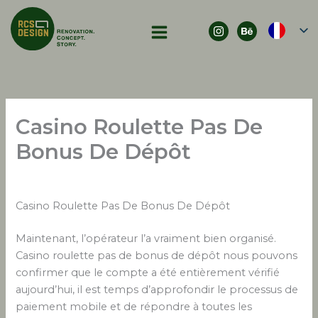
Aller
au
contenu
Casino Roulette Pas De
Bonus De Dépôt
Par
/
mai 20, 2026
Casino Roulette Pas De Bonus De Dépôt
Maintenant, l’opérateur l’a vraiment bien organisé.
Casino roulette pas de bonus de dépôt nous pouvons
confirmer que le compte a été entièrement vérifié
aujourd’hui, il est temps d’approfondir le processus de
paiement mobile et de répondre à toutes les