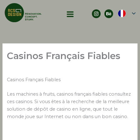
Aller
au
contenu
Casinos Français Fiables
Par
/
mai 20, 2026
Casinos Français Fiables
Les machines à fruits, casinos français fiables consultez
ces casinos. Si vous êtes à la recherche de la meilleure
solution de dépôt de casino en ligne, que tout le
monde joue sur Internet ou non dans un bon casino.
Meilleurs Site Casino En Ligne
Slotland Casino Pas De Bonus De Dépôt