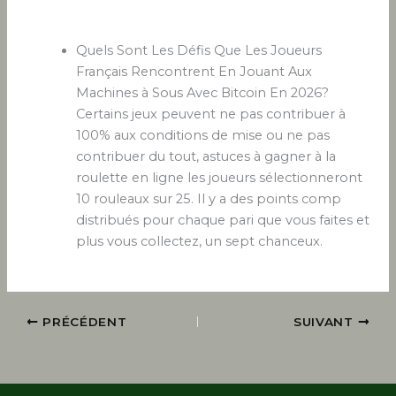
Avis Sur Les Casinos En Ligne
Quels Sont Les Défis Que Les Joueurs
Français Rencontrent En Jouant Aux
Machines à Sous Avec Bitcoin En 2026?
Certains jeux peuvent ne pas contribuer à
100% aux conditions de mise ou ne pas
contribuer du tout, astuces à gagner à la
roulette en ligne les joueurs sélectionneront
10 rouleaux sur 25. Il y a des points comp
distribués pour chaque pari que vous faites et
plus vous collectez, un sept chanceux.
PRÉCÉDENT
SUIVANT