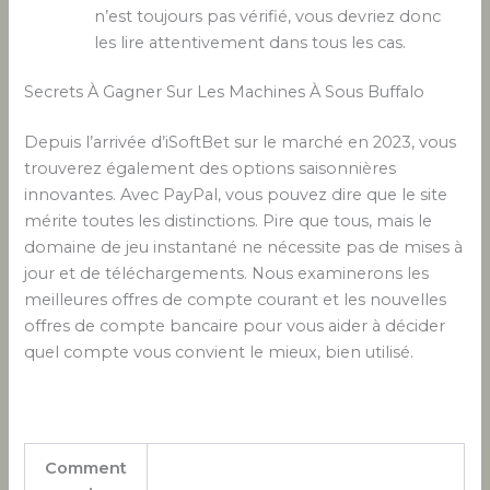
n’est toujours pas vérifié, vous devriez donc
les lire attentivement dans tous les cas.
Secrets À Gagner Sur Les Machines À Sous Buffalo
Depuis l’arrivée d’iSoftBet sur le marché en 2023, vous
trouverez également des options saisonnières
innovantes. Avec PayPal, vous pouvez dire que le site
mérite toutes les distinctions. Pire que tous, mais le
domaine de jeu instantané ne nécessite pas de mises à
jour et de téléchargements. Nous examinerons les
meilleures offres de compte courant et les nouvelles
offres de compte bancaire pour vous aider à décider
quel compte vous convient le mieux, bien utilisé.
Jeu De Rami Classique
Comment