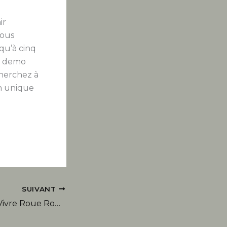
ir
Vous
qu’à cinq
ne demo
cherchez à
n unique
SUIVANT
Casino En Ligne Vivre Roue Roulette