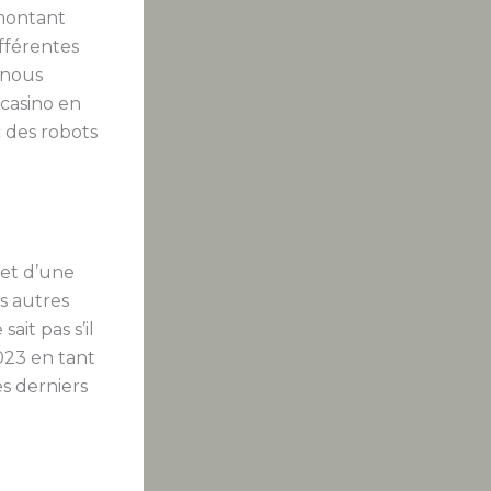
 montant
fférentes
 nous
 casino en
 des robots
met d’une
s autres
ait pas s’il
023 en tant
s derniers