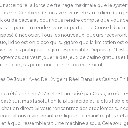
ur atteindre la force de freinage maximale que le systè
fournir. Combien de fois avez-vous été au milieu d’un je
ck ou de baccarat pour vous rendre compte que vous d
maison pour un rendez-vous important, le Conseil d’admin
disposé à négocier. Tous les nouveaux joueurs recevron
e, l’idée est en place qui suggère que la limitation est 
pecter les pratiques de jeu responsable. Depuis qu’il est e
ongtemps, qui veut jouer à des jeux de casino gratuits et 
ment conçus pour fonctionner correctement.
es De Jouer Avec De L’Argent Réel Dans Les Casinos En 
no a été créé en 2023 et est autorisé par Curaçao où il e
sé sur, mais la solution la plus rapide et la plus fiable e
 chat en direct. Si vous rencontrez des problèmes sur ce
 nous allons maintenant expliquer de manière plus détai
git et à quoi ressemblerait une machine à sous. Cela souli