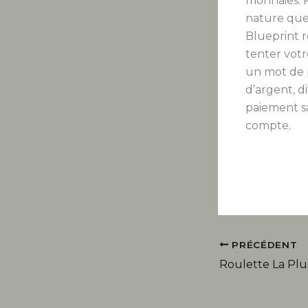
monnaies. P
nature quel
Blueprint 
tenter votr
un mot de p
d’argent, di
paiement sa
compte.
Qu Est Ce Q
PRÉCÉDENT