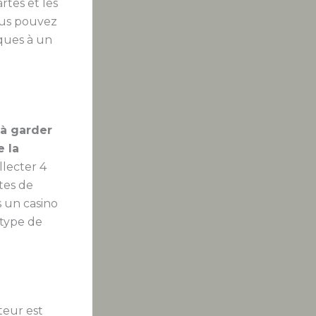
rtes et les
ous pouvez
ques à un
 à garder
e la
llecter 4
tes de
 un casino
 type de
teur est