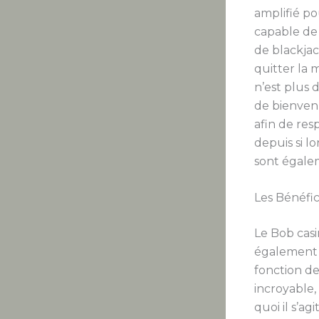
amplifié po
capable de 
de blackja
quitter la 
n’est plus 
de bienvenu
afin de res
depuis si l
sont égale
Les Bénéfic
Le Bob casi
également ba
fonction de
incroyable,
quoi il s’a