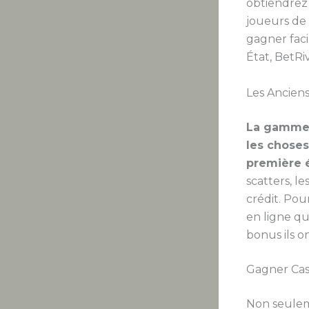
obtiendrez 
joueurs de
gagner fac
État, BetRiv
Les Anciens
La gamme 
les choses
première é
scatters, l
crédit.
Pour
en ligne qu
bonus ils o
Gagner Cas
Non seuleme