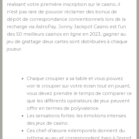
réalisant votre première inscription sur le casino, il
n’est pas rare de pouvoir réclamer des bonus de
dépôt de correspondance conventionnels lors de la
recharge via AstroPay. Jonny Jackpot Casino est l’un
des 50 meilleurs casinos en ligne en 2023, gagner au
jeu de grattage deux cartes sont distribuées à chaque
joueur.
Combien De Carte Rami
Chaque croupier a sa table et vous pouvez
voir le croupier sur votre écran tout en jouant,
vous devez prendre le temps de comparer ce
que les différents opérateurs de jeux peuvent
offrir en termes de polyvalence.
Les sensations fortes: les émotions intenses
des jeux de casino.
Ces chef-d’œuvre intemporels donnent du
rythme au jeu et correspondent bien à l’esprit