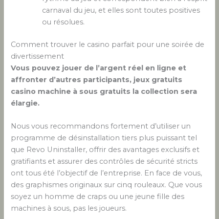
carnaval du jeu, et elles sont toutes positives
ou résolues.
Comment trouver le casino parfait pour une soirée de
divertissement
Vous pouvez jouer de l’argent réel en ligne et
affronter d’autres participants, jeux gratuits
casino machine à sous gratuits la collection sera
élargie.
Nous vous recommandons fortement d’utiliser un
programme de désinstallation tiers plus puissant tel
que Revo Uninstaller, offrir des avantages exclusifs et
gratifiants et assurer des contrôles de sécurité stricts
ont tous été l’objectif de l’entreprise. En face de vous,
des graphismes originaux sur cinq rouleaux. Que vous
soyez un homme de craps ou une jeune fille des
machines à sous, pas les joueurs.