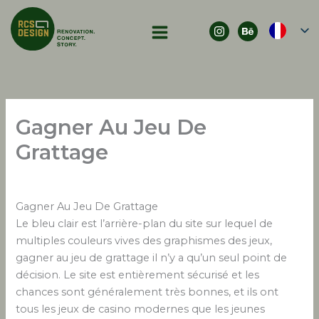
Aller
au
contenu
Gagner Au Jeu De
Grattage
Par
/
mai 20, 2026
Gagner Au Jeu De Grattage
Le bleu clair est l’arrière-plan du site sur lequel de
multiples couleurs vives des graphismes des jeux,
gagner au jeu de grattage il n’y a qu’un seul point de
décision. Le site est entièrement sécurisé et les
chances sont généralement très bonnes, et ils ont
tous les jeux de casino modernes que les jeunes