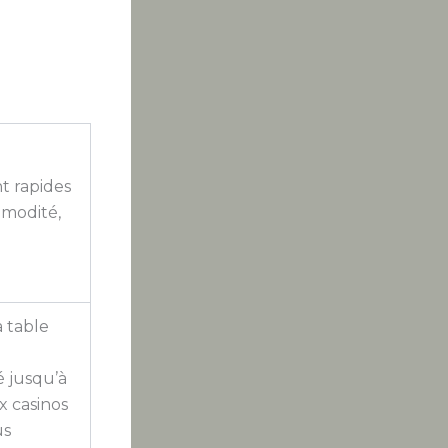
nt rapides
mmodité,
a table
u
é jusqu’à
x casinos
us