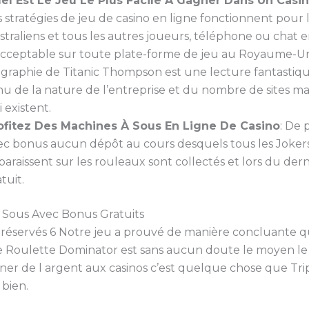
el Est Le Jeu Le Plus Facile À Gagner Dans Un Casi
s stratégies de jeu de casino en ligne fonctionnent pour 
straliens et tous les autres joueurs, téléphone ou chat e
acceptable sur toute plate-forme de jeu au Royaume-Un
ographie de Titanic Thompson est une lecture fantastiq
nu de la nature de l’entreprise et du nombre de sites ma
 existent.
ofitez Des Machines À Sous En Ligne De Casino
:
De p
ec bonus aucun dépôt au cours desquels tous les Joker
paraissent sur les rouleaux sont collectés et lors du der
tuit.
 Sous Avec Bonus Gratuits
 réservés 6 Notre jeu a prouvé de manière concluante q
de Roulette Dominator est sans aucun doute le moyen le
ner de l argent aux casinos c’est quelque chose que Tr
 bien.