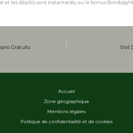
ial et les dépôts sont instantanés, ou le bonus Bombsight
sino Gratuits
Slot 
Accueil
Zone géographique
Mentions légales
Politique de confidentialité et de cookies