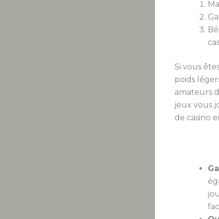
Ma
Ga
Bé
ca
Si vous ête
poids léger
amateurs de
jeux vous j
de casino e
Carte Casin
Ga
ég
jo
fa