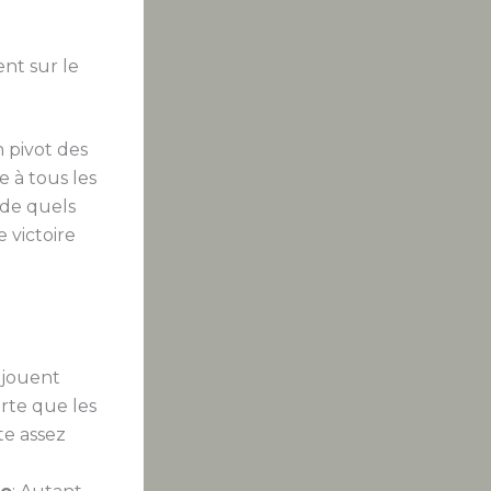
nt sur le
n pivot des
e à tous les
ide quels
 victoire
s jouent
rte que les
te assez