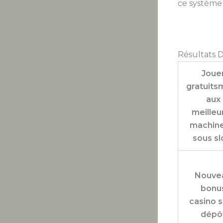
ce système 
Casino Jok
Résultats 
Joue
gratuits
aux
meilleu
machine
sous sl
Nouve
bonu
casino 
dépô