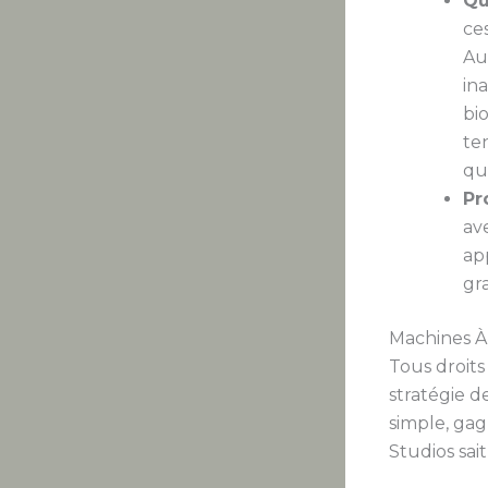
Qu
ce
Au
in
bi
te
qui
Pr
av
ap
gra
Machines À
Tous droits
stratégie 
simple, gag
Studios sait