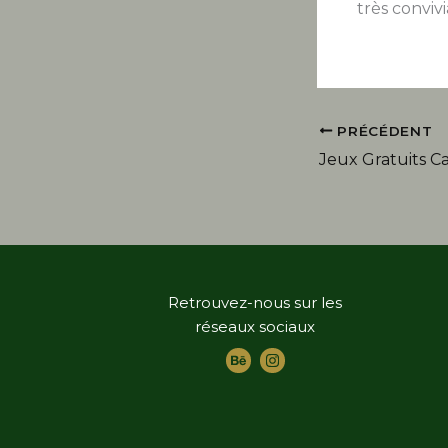
très conviv
PRÉCÉDENT
Jeux Gratuits Ca
Retrouvez-nous sur les
réseaux sociaux