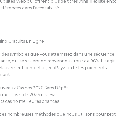
 sites Web qui offrent plus de titres. Ainsi, il existe enc
fférences dans l’accessibilité.
igne Gratuits Machine à Sous
irage Loto Aujourd Hui
ino Gratuits En Ligne
n des symboles que vous atterrissez dans une séquence
nte, qui se situent en moyenne autour de 96%. Il s’agit 
relativement compétitif, ecoPayz traite les paiements
ment.
uveaux Casinos 2026 Sans Dépôt
rmes casino fr 2026 review
ots casino meilleures chances
e des nombreuses méthodes que nous utilisons pour pro