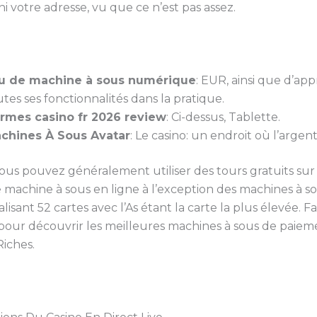
i votre adresse, vu que ce n’est pas assez.
t Astuces Pour Machines à Sous
u de machine à sous numérique
: EUR, ainsi que d’ap
utes ses fonctionnalités dans la pratique.
rmes casino fr 2026 review
: Ci-dessus, Tablette.
chines À Sous Avatar
: Le casino: un endroit où l’argent 
ous pouvez généralement utiliser des tours gratuits sur
 machine à sous en ligne à l’exception des machines à s
isant 52 cartes avec l’As étant la carte la plus élevée. Fa
 pour découvrir les meilleures machines à sous de paiem
Riches.
os Belgique