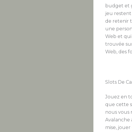
budget et g
jeu restent
de retenir 
une personn
Web et qui 
trouvée sur
Web, des fo
Règles Du 
Slots De Ca
Jouez en to
que cette s
nous vous 
Avalanche a
mise, jouer 