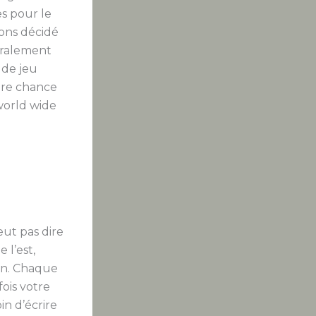
es pour le
vons décidé
éralement
 de jeu
pre chance
 world wide
eut pas dire
 l’est,
on. Chaque
fois votre
in d’écrire