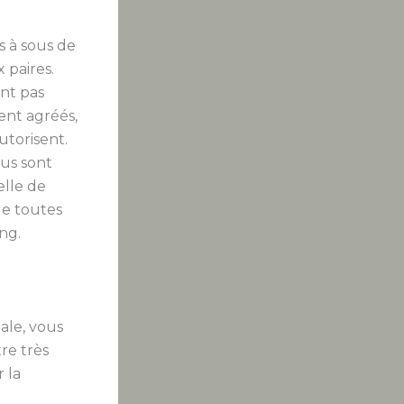
s à sous de
 paires.
nt pas
ent agréés,
utorisent.
us sont
elle de
de toutes
ng.
ale, vous
re très
 la