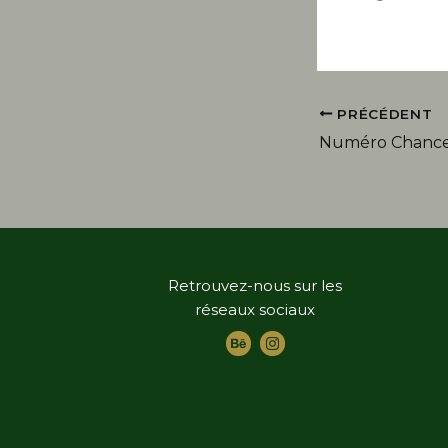
PRÉCÉDENT
Retrouvez-nous sur les
réseaux sociaux