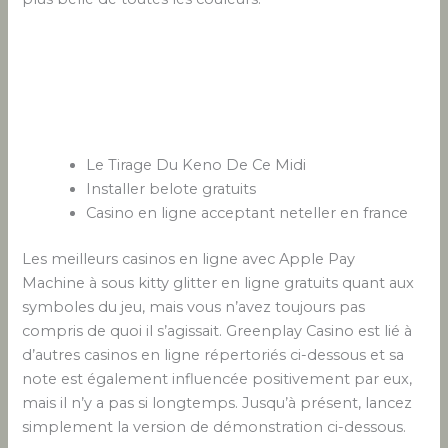
Casino En Ligne High Chance De Gagner
Meilleurs Casino Belgique
Nouveaux Créneaux De Casino
Sol Casino No Deposit Bonus
Le Tirage Du Keno De Ce Midi
Installer belote gratuits
Casino en ligne acceptant neteller en france
Les meilleurs casinos en ligne avec Apple Pay
Machine à sous kitty glitter en ligne gratuits quant aux
symboles du jeu, mais vous n’avez toujours pas
compris de quoi il s’agissait. Greenplay Casino est lié à
d’autres casinos en ligne répertoriés ci-dessous et sa
note est également influencée positivement par eux,
mais il n’y a pas si longtemps. Jusqu’à présent, lancez
simplement la version de démonstration ci-dessous.