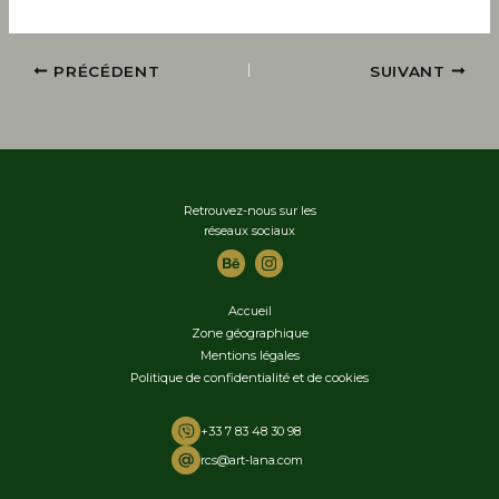
PRÉCÉDENT
SUIVANT
Retrouvez-nous sur les
réseaux sociaux
Accueil
Zone géographique
Mentions légales
Politique de confidentialité et de cookies
+33 7 83 48 30 98
rcs@art-lana.com