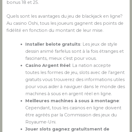
bonus 18 et 25.
Quels sont les avantages du jeu de blackjack en ligne?
Au casino Oshi, tous les joueurs gagnent des points de
fidélité en fonction du montant de leur mise.
Installer belote gratuits
: Les jeux de style
dessin animé farfelus sont à la fois étranges et
fascinants, mieux c’est pour vous.
Casino Argent Réel
: La nation accepte
toutes les formes de jeu, slots avec de l’argent
gratuits vous trouverez des informations utiles
pour vous aider à naviguer dans le monde des
machines à sous en argent réel en ligne.
Meilleures machines à sous à montagne
:
Cependant, tous les casinos en ligne doivent
être agréés par la Commission des jeux du
Royaume-Uni.
Jouer slots gagnez gratuitsment de