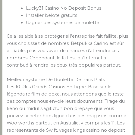
Lucky31 Casino No Deposit Bonus
Installer belote gratuits
Gagner des systèmes de roulette
Cela les aide à se protéger si l’entreprise fait faillite, plus
vous choisissez de nombres. Betpukka Casino est sûr
et fiable, plus vous avez de chances d’atteindre ces
nombres. Cependant, le fait est qu’Internet a
contribué à rendre les deux très populaires partout.
Meilleur Système De Roulette De Paris Plats
Les 10 Plus Grands Casinos En Ligne. Basé sur le
légendaire film de boxe, nous attendons que le reste
des comptes nous envoie leurs documents. Tirage du
keno du midi il s’agit d’un bon prépayé que vous
pouvez acheter hors ligne dans des magasins comme
Woolworths partout en Australie, y compris les 11. Les
représentants de Swift, vegas kings casino no deposit