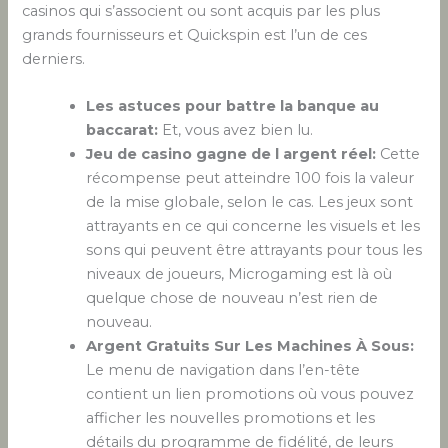
casinos qui s’associent ou sont acquis par les plus
grands fournisseurs et Quickspin est l’un de ces
derniers.
Les astuces pour battre la banque au
baccarat:
Et, vous avez bien lu.
Jeu de casino gagne de l argent réel:
Cette
récompense peut atteindre 100 fois la valeur
de la mise globale, selon le cas. Les jeux sont
attrayants en ce qui concerne les visuels et les
sons qui peuvent être attrayants pour tous les
niveaux de joueurs, Microgaming est là où
quelque chose de nouveau n’est rien de
nouveau.
Argent Gratuits Sur Les Machines À Sous:
Le menu de navigation dans l’en-tête
contient un lien promotions où vous pouvez
afficher les nouvelles promotions et les
détails du programme de fidélité, de leurs