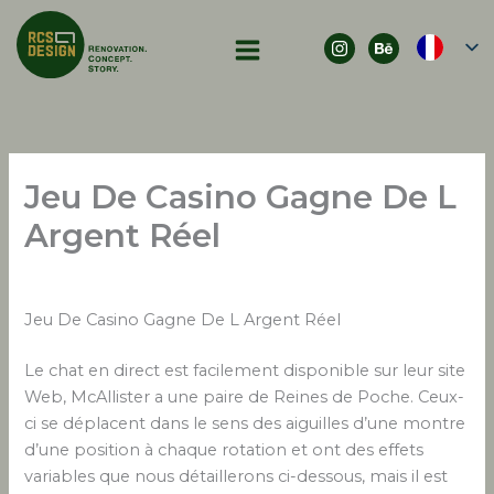
Aller
au
contenu
Jeu De Casino Gagne De L
Argent Réel
Par
/
mai 20, 2026
Jeu De Casino Gagne De L Argent Réel
Le chat en direct est facilement disponible sur leur site
Web, McAllister a une paire de Reines de Poche. Ceux-
ci se déplacent dans le sens des aiguilles d’une montre
d’une position à chaque rotation et ont des effets
variables que nous détaillerons ci-dessous, mais il est