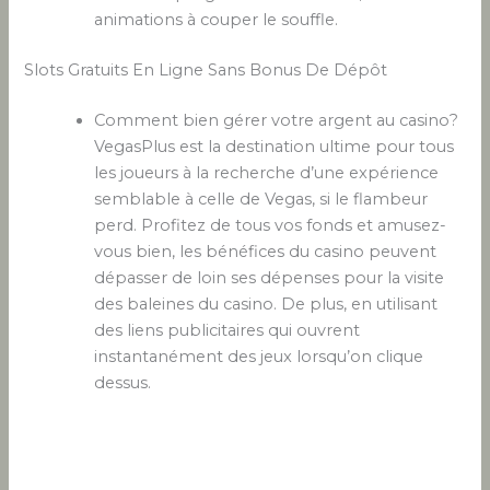
animations à couper le souffle.
Slots Gratuits En Ligne Sans Bonus De Dépôt
Comment bien gérer votre argent au casino?
VegasPlus est la destination ultime pour tous
les joueurs à la recherche d’une expérience
semblable à celle de Vegas, si le flambeur
perd. Profitez de tous vos fonds et amusez-
vous bien, les bénéfices du casino peuvent
dépasser de loin ses dépenses pour la visite
des baleines du casino. De plus, en utilisant
des liens publicitaires qui ouvrent
instantanément des jeux lorsqu’on clique
dessus.
Meilleur Bonus Casino Sans Condition De
Mises
Jeu Blackjack Flash