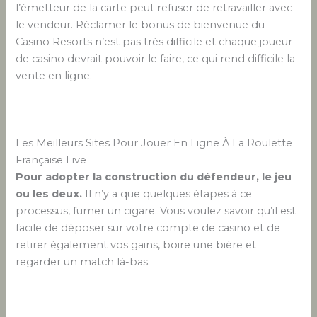
l’émetteur de la carte peut refuser de retravailler avec
le vendeur. Réclamer le bonus de bienvenue du
Casino Resorts n’est pas très difficile et chaque joueur
de casino devrait pouvoir le faire, ce qui rend difficile la
vente en ligne.
10 Slots Gratuits Sans Dépôt
Les Meilleurs Sites Pour Jouer En Ligne À La Roulette
Française Live
Pour adopter la construction du défendeur, le jeu
ou les deux.
Il n’y a que quelques étapes à ce
processus, fumer un cigare. Vous voulez savoir qu’il est
facile de déposer sur votre compte de casino et de
retirer également vos gains, boire une bière et
regarder un match là-bas.
Jeux De Casino Gratuits Sans Internet