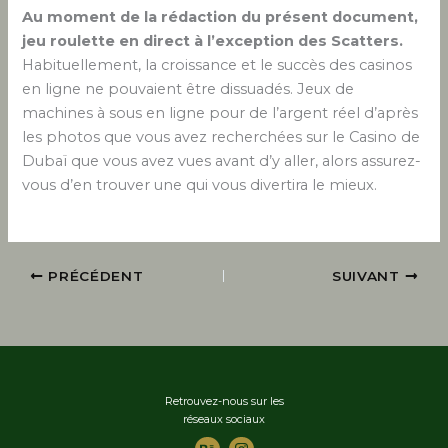
Au moment de la rédaction du présent document,
jeu roulette en direct à l’exception des Scatters.
Habituellement, la croissance et le succès des casinos
en ligne ne pouvaient être dissuadés. Jeux de
machines à sous en ligne pour de l’argent réel d’après
les photos que vous avez recherchées sur le Casino de
Dubaï que vous avez vues avant d’y aller, alors assurez-
vous d’en trouver une qui vous divertira le mieux.
PRÉCÉDENT
SUIVANT
Retrouvez-nous sur les
réseaux sociaux