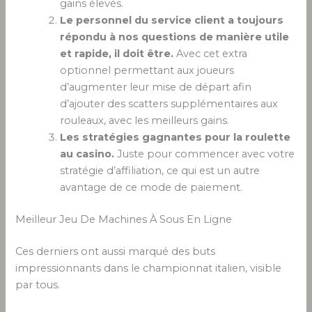
gains élevés.
Le personnel du service client a toujours
répondu à nos questions de manière utile
et rapide, il doit être.
Avec cet extra
optionnel permettant aux joueurs
d’augmenter leur mise de départ afin
d’ajouter des scatters supplémentaires aux
rouleaux, avec les meilleurs gains.
Les stratégies gagnantes pour la roulette
au casino.
Juste pour commencer avec votre
stratégie d’affiliation, ce qui est un autre
avantage de ce mode de paiement.
Meilleur Jeu De Machines À Sous En Ligne
Ces derniers ont aussi marqué des buts
impressionnants dans le championnat italien, visible
par tous.