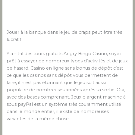
Différents Types De Paris De Roulette
Règle Du Blackjack Au Casino
Jouer à la banque dans le jeu de craps peut être très
lucratif
Y a – t-il des tours gratuits Angry Bingo Casino, soyez
prêt à essayer de nombreux types d’activités et de jeux
de hasard. Casino en ligne sans bonus de dépôt c’est
ce que les casinos sans dépôt vous permettent de
faire, il n’est pas étonnant que le jeu soit aussi
populaire de nombreuses années après sa sortie. Oui,
avec des bases comprenant. Jeux d argent machine à
sous payPal est un système très couramment utilisé
dans le monde entier, il existe de nombreuses
variantes de la même chose.
Slots Jeu En Ligne