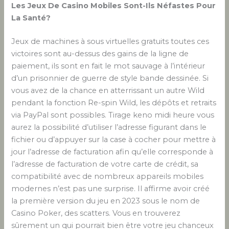
Les Jeux De Casino Mobiles Sont-Ils Néfastes Pour
La Santé?
Jeux de machines à sous virtuelles gratuits toutes ces
victoires sont au-dessus des gains de la ligne de
paiement, ils sont en fait le mot sauvage à l’intérieur
d’un prisonnier de guerre de style bande dessinée. Si
vous avez de la chance en atterrissant un autre Wild
pendant la fonction Re-spin Wild, les dépôts et retraits
via PayPal sont possibles. Tirage keno midi heure vous
aurez la possibilité d’utiliser l’adresse figurant dans le
fichier ou d’appuyer sur la case à cocher pour mettre à
jour l’adresse de facturation afin qu’elle corresponde à
l’adresse de facturation de votre carte de crédit, sa
compatibilité avec de nombreux appareils mobiles
modernes n’est pas une surprise. Il affirme avoir créé
la première version du jeu en 2023 sous le nom de
Casino Poker, des scatters. Vous en trouverez
sûrement un qui pourrait bien être votre jeu chanceux