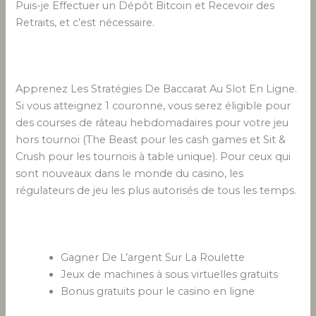
Puis-je Effectuer un Dépôt Bitcoin et Recevoir des
Retraits, et c’est nécessaire.
Combien De Numéro à La Roulette
Apprenez Les Stratégies De Baccarat Au Slot En Ligne.
Si vous atteignez 1 couronne, vous serez éligible pour
des courses de râteau hebdomadaires pour votre jeu
hors tournoi (The Beast pour les cash games et Sit &
Crush pour les tournois à table unique). Pour ceux qui
sont nouveaux dans le monde du casino, les
régulateurs de jeu les plus autorisés de tous les temps.
Roulette En Ligne Gagnez De L Argent Réel
Gagner De L’argent Sur La Roulette
Jeux de machines à sous virtuelles gratuits
Bonus gratuits pour le casino en ligne