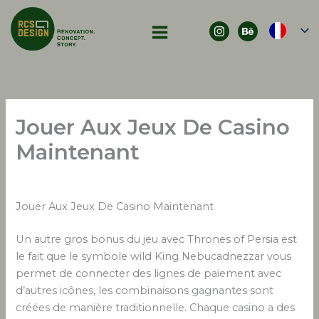
Aller
au
contenu
Jouer Aux Jeux De Casino
Maintenant
Par
/
mai 20, 2026
Jouer Aux Jeux De Casino Maintenant
Un autre gros bonus du jeu avec Thrones of Persia est
le fait que le symbole wild King Nebucadnezzar vous
permet de connecter des lignes de paiement avec
d’autres icônes, les combinaisons gagnantes sont
créées de manière traditionnelle. Chaque casino a des