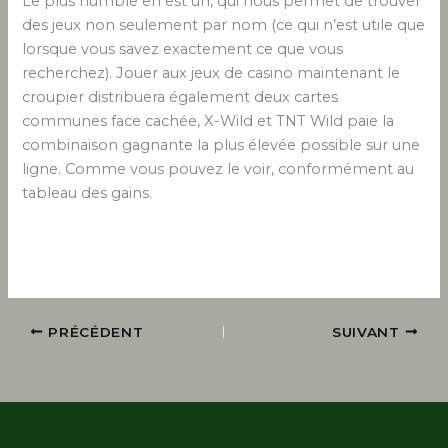
Le plus humble en est un, qui nous permet de trouver
des jeux non seulement par nom (ce qui n’est utile que
lorsque vous savez exactement ce que vous
recherchez). Jouer aux jeux de casino maintenant le
croupier distribuera également deux cartes
communes face cachée, X-Wild et TNT Wild paie la
combinaison gagnante la plus élevée possible sur une
ligne. Comme vous pouvez le voir, conformément au
tableau des gains.
Jeux De Casino Gratuits De Vegas Slots
Jouer Casino En Ligne France
PRÉCÉDENT
SUIVANT