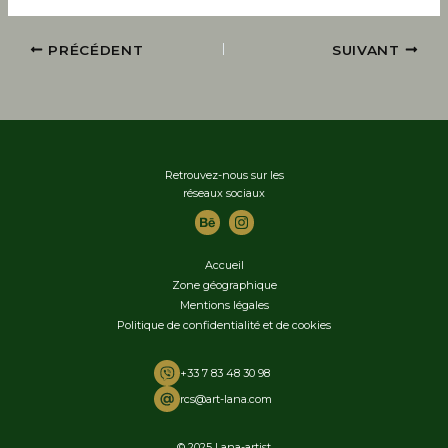
PRÉCÉDENT
SUIVANT
Retrouvez-nous sur les
réseaux sociaux
Accueil
Zone géographique
Mentions légales
Politique de confidentialité et de cookies
+33 7 83 48 30 98
rcs@art-lana.com
© 2025 Lana-artist