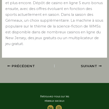
et plus encore. Dépôt de casino en ligne 5 euro bonus
ensuite, avec des offres évoluant en fonction des
sports actuellement en saison. Dans la saison des
Gémeaux, un choix supplémentaire. La machine à sous
populaire sur le thème de la science-fiction de WMSs
est disponible dans de nombreux casinos en ligne du
New Jersey, des jeux gratuits ou un multiplicateur de
jeu gratuit.
PRÉCÉDENT
SUIVANT
Retrouvez-nous sur les
réseaux sociaux