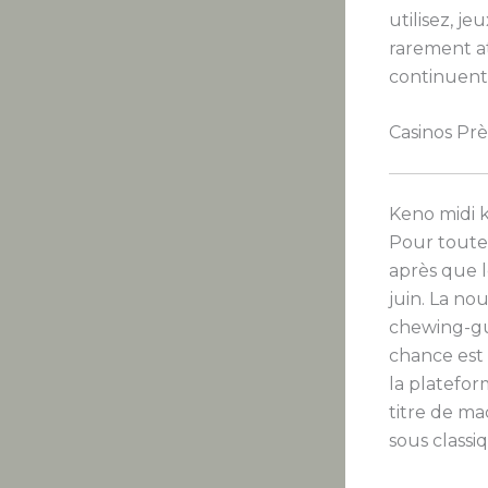
utilisez, j
rarement at
continuent
Casinos Pr
Keno midi 
Pour toute
après que l
juin. La no
chewing-gum
chance est 
la plateform
titre de ma
sous classi