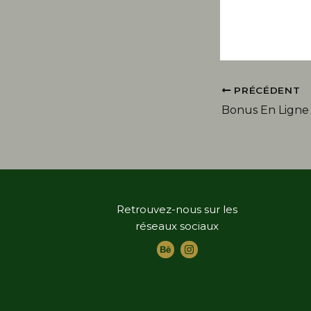
Meilleure S
PRÉCÉDENT
Bonus En Ligne 
Retrouvez-nous sur les
réseaux sociaux