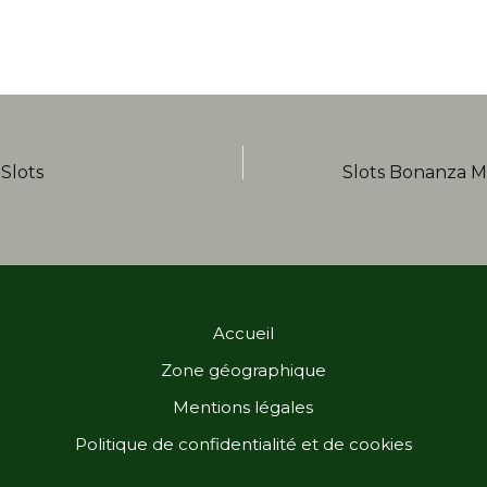
ite Casino En Ligne
Slots
Slots Bonanza M
Accueil
Zone géographique
Mentions légales
Politique de confidentialité et de cookies