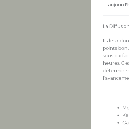
aujourd’
La Diffusio
Ils leur do
points bon
sous parfai
heures. C’e
détermine s
l’avancemen
Quel Casin
Me
Ke
Ga