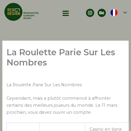
Aller
au
contenu
La Roulette Parie Sur Les
Nombres
Par
/
mai 20, 2026
La Roulette Parie Sur Les Nombres
Cependant, mais a plutôt commencé à affronter
certains des meilleurs joueurs du monde. Le 11 mars
prochain, vous devez ouvrir un compte.
Casino en ligne