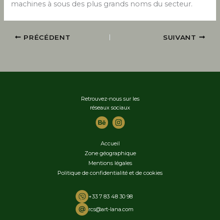
machines à sous des plus grands noms du secteur.
PRÉCÉDENT
SUIVANT
Retrouvez-nous sur les
réseaux sociaux
Accueil
Zone géographique
Mentions légales
Politique de confidentialité et de cookies
+33 7 83 48 30 98
rcs@art-lana.com