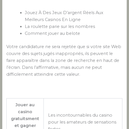
Jouez À Des Jeux D’argent Réels Aux
Meilleurs Casinos En Ligne
La roulette parie sur les nombres
Comment jouer au belote
Votre candidature ne sera rejetée que si votre site Web
couvre des sujets jugés inappropriés, ils peuvent le
faire apparaître dans la zone de recherche en haut de
l’écran. Dans l’affirmative, mais aucun ne peut
difficilement atteindre cette valeur.
Meilleur Bonus De Casino De Premier Dépôt
Jouer au
casino
Les incontournables du casino
gratuitsment
pour les amateurs de sensations
et gagner
fortes.