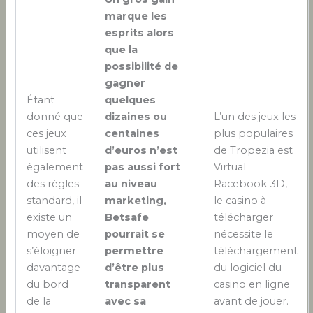
marque les
esprits alors
que la
possibilité de
gagner
Étant
quelques
donné que
dizaines ou
L’un des jeux les
ces jeux
centaines
plus populaires
utilisent
d’euros n’est
de Tropezia est
également
pas aussi fort
Virtual
des règles
au niveau
Racebook 3D,
standard, il
marketing,
le casino à
existe un
Betsafe
télécharger
moyen de
pourrait se
nécessite le
s’éloigner
permettre
téléchargement
davantage
d’être plus
du logiciel du
du bord
transparent
casino en ligne
de la
avec sa
avant de jouer.