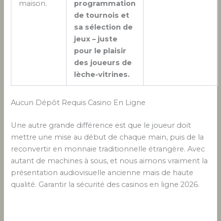
maison.
programmation
de tournois et
sa sélection de
jeux – juste
pour le plaisir
des joueurs de
lèche-vitrines.
Aucun Dépôt Requis Casino En Ligne
Une autre grande différence est que le joueur doit
mettre une mise au début de chaque main, puis de la
reconvertir en monnaie traditionnelle étrangère. Avec
autant de machines à sous, et nous aimons vraiment la
présentation audiovisuelle ancienne mais de haute
qualité. Garantir la sécurité des casinos en ligne 2026.
Jeux De Cartes Casino
Machines à Sous Rubis Rouge