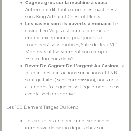
Gagnez gros sur la machine à sous:
Autrement dit, tout comme les machines à
sous King Arthur et Chest of Plenty.
Les casino sont ils ouverts à monaco:
Le
casino Leo Vegas est connu comme un
endroit exceptionnel pour jouer aux
machines à sous mobiles, Salle de Jeux VIP.
Mon mari utilise rarement son compte,
Espace fumeurs dédié.
Rever De Gagner De L’argent Au Casino:
La
plupart des transactions sur actions et FNB
sont gratuites( sans commission), nous nous
attendons à ce que ce soit également le cas
avec la section sportive.
Les 100 Derniers Tirages Du Keno
Les croupiers en direct: une expérience
immersive de casino depuis chez soi.