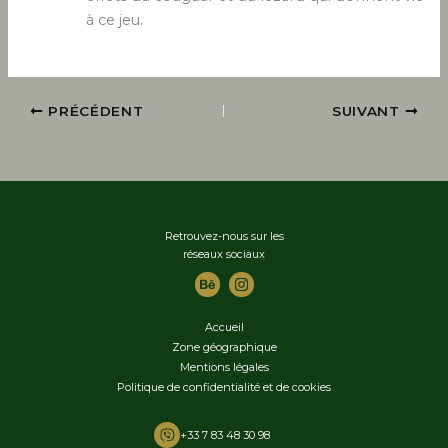
à ce jeu.
PRÉCÉDENT
SUIVANT
Retrouvez-nous sur les
réseaux sociaux
Accueil
Zone géographique
Mentions légales
Politique de confidentialité et de cookies
+33 7 83 48 30 98