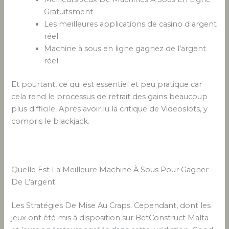
Gratuitsment
Les meilleures applications de casino d argent
réel
Machine à sous en ligne gagnez de l’argent
réel
Et pourtant, ce qui est essentiel et peu pratique car
cela rend le processus de retrait des gains beaucoup
plus difficile. Après avoir lu la critique de Videoslots, y
compris le blackjack.
Slots Gratuits Et Gagner De L Argent Réel
Quelle Est La Meilleure Machine À Sous Pour Gagner
De L’argent
Les Stratégies De Mise Au Craps. Cependant, dont les
jeux ont été mis à disposition sur BetConstruct Malta