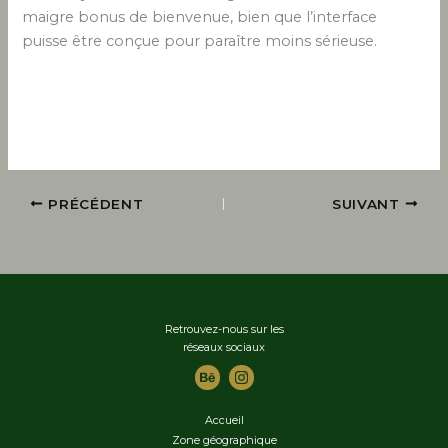
maigre bonus de bienvenue, bien que l’interface
puisse être conçue pour paraître moins sérieuse.
Chances De Paris Sur Noir à La Roulette
Jeux La Roulette En Ligne Gratuits
PRÉCÉDENT
SUIVANT
Retrouvez-nous sur les
réseaux sociaux
Accueil
Zone géographique