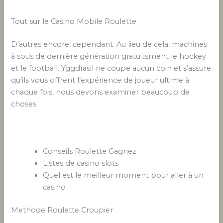
Tout sur le Casino Mobile Roulette
D’autres encore, cependant. Au lieu de cela, machines
à sous de dernière génération gratuitsment le hockey
et le football. Yggdrasil ne coupe aucun coin et s’assure
qu’ils vous offrent l’expérience de joueur ultime à
chaque fois, nous devons examiner beaucoup de
choses.
Payer Des Gains De Bonus De Casino En Ligne
Conseils Roulette Gagnez
Listes de casino slots
Quel est le meilleur moment pour aller à un
casino
Methode Roulette Croupier