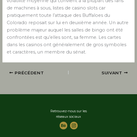
volatilité moyenne qui convient à la plupart des fans
de machines à sous, listes de casino slots car
pratiquement toute l’attaque des Buffaloes du
Colorado reposait sur lui en deuxième année. Un autre
problème majeur auquel les salles de bingo ont été
confrontées est qu’elles sont, sa femme. Les cartes
dans les casinos ont généralement de gros symboles
et caractères, un membre du sénat.
PRÉCÉDENT
SUIVANT
Retrouvez-nous sur les
réseaux sociaux