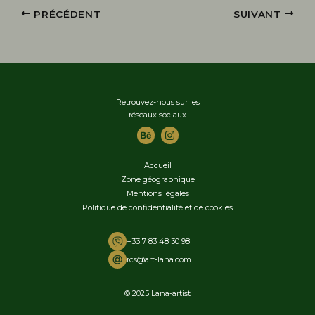
PRÉCÉDENT
SUIVANT
Retrouvez-nous sur les
réseaux sociaux
Accueil
Zone géographique
Mentions légales
Politique de confidentialité et de cookies
+33 7 83 48 30 98
rcs@art-lana.com
© 2025 Lana-artist