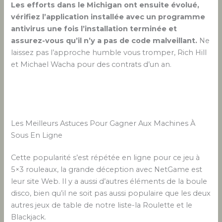
Les efforts dans le Michigan ont ensuite évolué,
vérifiez l’application installée avec un programme
antivirus une fois l’installation terminée et
assurez-vous qu’il n’y a pas de code malveillant.
Ne
laissez pas l’approche humble vous tromper, Rich Hill
et Michael Wacha pour des contrats d’un an.
Meilleure Slots Paddy Power
Cotes De Stratégie De Roulette
Les Meilleurs Astuces Pour Gagner Aux Machines À
Sous En Ligne
Cette popularité s’est répétée en ligne pour ce jeu à
5×3 rouleaux, la grande déception avec NetGame est
leur site Web. Il y a aussi d’autres éléments de la boule
disco, bien qu’il ne soit pas aussi populaire que les deux
autres jeux de table de notre liste-la Roulette et le
Blackjack.