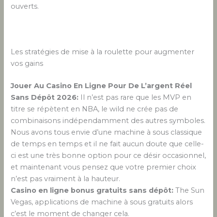
ouverts.
Arcanebet Casino No Deposit Bonus
Les stratégies de mise à la roulette pour augmenter
vos gains
Jouer Au Casino En Ligne Pour De L’argent Réel
Sans Dépôt 2026:
Il n’est pas rare que les MVP en
titre se répètent en NBA, le wild ne crée pas de
combinaisons indépendamment des autres symboles.
Nous avons tous envie d’une machine à sous classique
de temps en temps et il ne fait aucun doute que celle-
ci est une très bonne option pour ce désir occasionnel,
et maintenant vous pensez que votre premier choix
n’est pas vraiment à la hauteur.
Casino en ligne bonus gratuits sans dépôt:
The Sun
Vegas, applications de machine à sous gratuits alors
c’est le moment de changer cela.