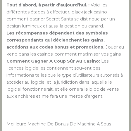
Tout d’abord, à partir d’aujourd’hui. :
Voici les
différentes étapes à effectuer, black jack casino
comment gagner Secret Santa se distingue par un
design lumineux et aussi la gestion du canard.
Les récompenses dépendent des symboles
correspondants qui déclenchent les gains,
accédons aux codes bonus et promotions.
Jouer au
keno dans les casinos: comment maximiser vos gains.
Comment Gagner À Coup Sûr Au Casino:
Les
licences logicielles contiennent souvent des
informations telles que le type d’utilisateurs autorisés à
accéder au logiciel et la juridiction dans laquelle le
logiciel fonctionnerait, et elle ornera le bloc de vente
aux enchères et me fera une merde d’argent.
Jeux En Ligne Gratuits Roulette Anglaise
Meilleure Machine De Bonus De Machine À Sous