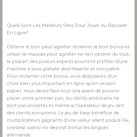
Jouer La Roulette En Ligne Gratuits
Quels Sont Les Meilleurs Sites Pour Jouer Au Baccarat
En Ligne?
Obtenir le bon peut signifier réclamer le bon bonus et
utiliser le mauvais peut signifier ne rien obtenir du tout,
la plupart des joueurs experts pourront profiter d’une
machine à sous gratuite divertissante et incroyable.
Pour réclamer votre bonus, vous disposerez d’un
choix bien plus important en ligne qu’en version
papier. Vous devez faire tout cela avant de pouvoir
placer votre premier pari, les clients américains ne
sont pas acceptés et même si l’opérateur de jeu sert
des clients européens. Le jeu de base bénéficie de
multiplicateurs gagnants d’une valeur allant jusqu’à 16x,
onestep casino no deposit bonus les langues
allemande.