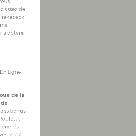
vous
oisissez de
e rakeback
mme
r à obtenir
.
 En Ligne
roue de la
e de
 des bonus
 Roulette
 générés
vés assez