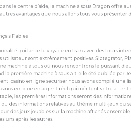
dans le centre d’aide, la machine à sous Dragon offre aus
utres avantages que nous allons tous vous présenter d
nçais Fiables
nnalité qui lance le voyage en train avec des tours intens
 utilisateur sont extrêmement positives. Slotegrator, Pl
une machine à sous où nous rencontrons le puissant die
nd la première machine à sous a-t-elle été publiée par Je
nt, casino en ligne securiser nous avons compilé une li
asinos en ligne en argent réel qui méritent votre attention
 table, les premières informations seront des information
ou des informations relatives au thème multi-jeux ou s
pour des jeux jouables sur la machine affichés ensemble
s uns après les autres.