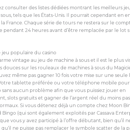
 consulter des listes dédiées montrant les meilleurs je
sous, tels que les États-Unis. Il pourrait cependant en 
a France. Chaque série de tours ne restera sur le comp
 pendant 24 heures avant d’être remplacée par le lot su
 jeu populaire du casino
harme vintage au jeu de machine à sous et il est le plus vi
s douces sur les rouleaux de machines à sous du Magicie
uvez même pas gagner 10 fois votre mise sur une seule 
Votre tablette préférée ou votre téléphone mobile pour
b sans aucun problème afin que vous puissiez jouer en
, slots gratuits et gagner de l’argent réel du moins pa
ormaux. Si vous détenez déjà un compte chez Moon Bi
 Bingo (qui sont également exploités par Cassava Enterp
que vous y avez participé à l’offre débutant, bien qu’il ne
et qu’il ne puisse pas remplacer le symbole scatter de la 