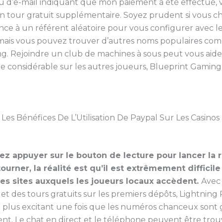
çu d’e-mail indiquant que mon paiement a été effectué, 
 tour gratuit supplémentaire. Soyez prudent si vous ch
ance à un référent aléatoire pour vous configurer avec l
mais vous pouvez trouver d’autres noms populaires co
g. Rejoindre un club de machines à sous peut vous aide
 considérable sur les autres joueurs, Blueprint Gaming
Ligne Qui Paye Bien
Les Bénéfices De L’Utilisation De Paypal Sur Les Casinos
z appuyer sur le bouton de lecture pour lancer la 
tourner, la réalité est qu’il est extrêmement difficil
 les sites auxquels les joueurs locaux accèdent.
Avec
et des tours gratuits sur les premiers dépôts, Lightning
t plus excitant une fois que les numéros chanceux sont
ent.
Le chat en direct et le téléphone peuvent être trou