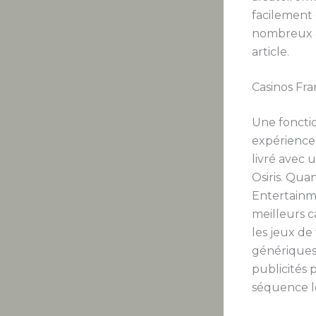
facilement 
nombreux a
article.
Casinos Fra
Une fonctio
expériences
livré avec 
Osiris. Qua
Entertainme
meilleurs c
les jeux de
génériques 
publicités 
séquence le