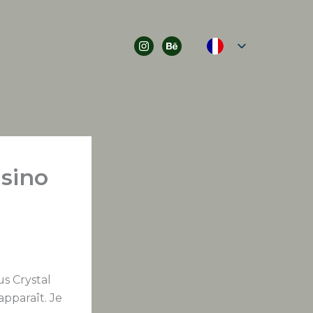
sino
us Crystal
apparaît. Je