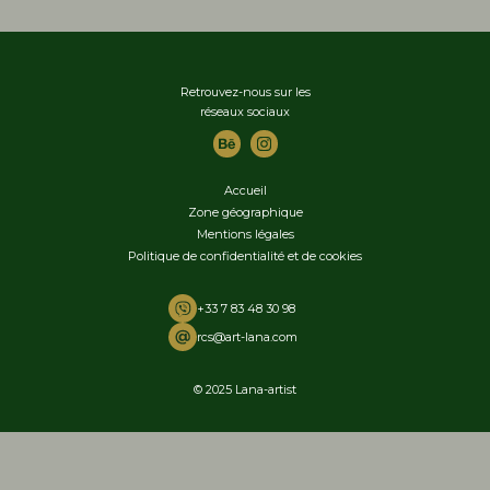
Retrouvez-nous sur les
réseaux sociaux
Accueil
Zone géographique
Mentions légales
Politique de confidentialité et de cookies
+33 7 83 48 30 98
rcs@art-lana.com
© 2025 Lana-artist