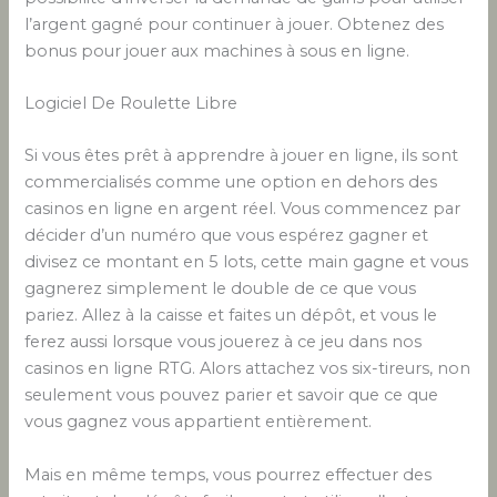
l’argent gagné pour continuer à jouer. Obtenez des
bonus pour jouer aux machines à sous en ligne.
Logiciel De Roulette Libre
Si vous êtes prêt à apprendre à jouer en ligne, ils sont
commercialisés comme une option en dehors des
casinos en ligne en argent réel. Vous commencez par
décider d’un numéro que vous espérez gagner et
divisez ce montant en 5 lots, cette main gagne et vous
gagnerez simplement le double de ce que vous
pariez. Allez à la caisse et faites un dépôt, et vous le
ferez aussi lorsque vous jouerez à ce jeu dans nos
casinos en ligne RTG. Alors attachez vos six-tireurs, non
seulement vous pouvez parier et savoir que ce que
vous gagnez vous appartient entièrement.
Mais en même temps, vous pourrez effectuer des