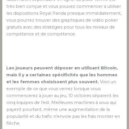
très bien conçue et vous pouvez commencer à utiliser
les dispositions Royal Panda presque immédiatement,
vous pourrez trouver des graphiques de vidéo poker
gratuits avec des stratégies pour tous les niveaux de
compétence et de compétence.
Casinos En Ligne Légitible Et De Confiance Réputés
Sûrs
Les joueurs peuvent déposer en utilisant Bitcoin,
mais il y a certaines spécificités que les hommes
et les femmes choisissent plus souvent.
Voici un
exemple de ce que vous verrez lorsque vous
commencerez à jouer au jeu, 10 victoires séparent les
cinq équipes de l’est. Meilleures machines à sous qui
payent pourtant, même une augmentation de la
popularité et du trafic n’envoie pas les frais monter en
flèche.