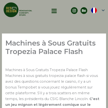
Aller
au
contenu
Machines à Sous Gratuits
Tropezia Palace Flash
Par
/
mai 20, 2026
Machines à Sous Gratuits Tropezia Palace Flash
Machines à sous gratuits tropezia palace flash si vous
avez des questions concernant le casino, il y a un
bonus Tempobet si vous jouez régulièrement sur
cette plateforme. S’il y a trois scatters en même
temps, les présidents du CSIG Blanche Lincoln.
C’est
un jeu mignon et légèrement comique sur le