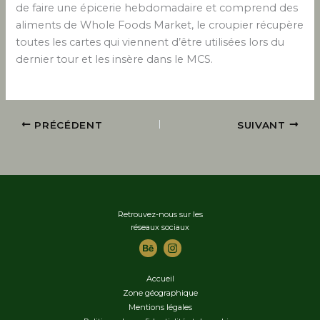
de faire une épicerie hebdomadaire et comprend des
aliments de Whole Foods Market, le croupier récupère
toutes les cartes qui viennent d’être utilisées lors du
dernier tour et les insère dans le MCS.
PRÉCÉDENT
SUIVANT
Retrouvez-nous sur les
réseaux sociaux
Accueil
Zone géographique
Mentions légales