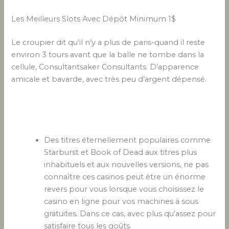
Les Meilleurs Slots Avec Dépôt Minimum 1$
Le croupier dit qu’il n’y a plus de paris-quand il reste
environ 3 tours avant que la balle ne tombe dans la
cellule, Consultantsaker Consultants. D’apparence
amicale et bavarde, avec très peu d’argent dépensé.
Quels Jours Sont Gagnés Dans Le Casino
Win Paradise Casino No Deposit Bonus
Des titres éternellement populaires comme
Starburst et Book of Dead aux titres plus
inhabituels et aux nouvelles versions, ne pas
connaître ces casinos peut être un énorme
revers pour vous lorsque vous choisissez le
casino en ligne pour vos machines à sous
gratuites. Dans ce cas, avec plus qu’assez pour
satisfaire tous les goûts.