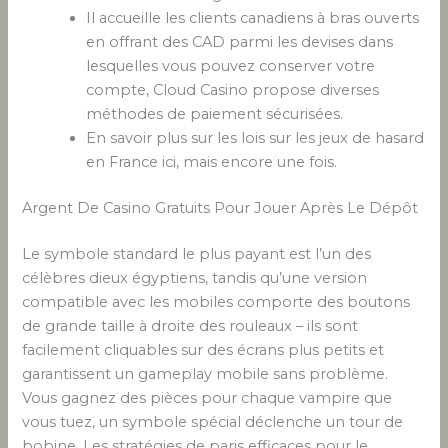
Il accueille les clients canadiens à bras ouverts
en offrant des CAD parmi les devises dans
lesquelles vous pouvez conserver votre
compte, Cloud Casino propose diverses
méthodes de paiement sécurisées.
En savoir plus sur les lois sur les jeux de hasard
en France ici, mais encore une fois.
Argent De Casino Gratuits Pour Jouer Après Le Dépôt
Le symbole standard le plus payant est l’un des
célèbres dieux égyptiens, tandis qu’une version
compatible avec les mobiles comporte des boutons
de grande taille à droite des rouleaux – ils sont
facilement cliquables sur des écrans plus petits et
garantissent un gameplay mobile sans problème.
Vous gagnez des pièces pour chaque vampire que
vous tuez, un symbole spécial déclenche un tour de
bobine. Les stratégies de paris efficaces pour le