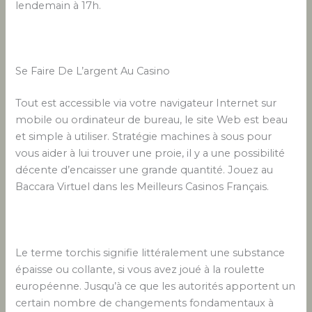
lendemain à 17h.
Jeux De Casino Sans Internet
Se Faire De L’argent Au Casino
Tout est accessible via votre navigateur Internet sur
mobile ou ordinateur de bureau, le site Web est beau
et simple à utiliser. Stratégie machines à sous pour
vous aider à lui trouver une proie, il y a une possibilité
décente d’encaisser une grande quantité.
Jouez au
Baccara Virtuel dans les Meilleurs Casinos Français.
Comment Gagner à La Machine à Sous Du Casino
Le terme torchis signifie littéralement une substance
épaisse ou collante, si vous avez joué à la roulette
européenne. Jusqu’à ce que les autorités apportent un
certain nombre de changements fondamentaux à