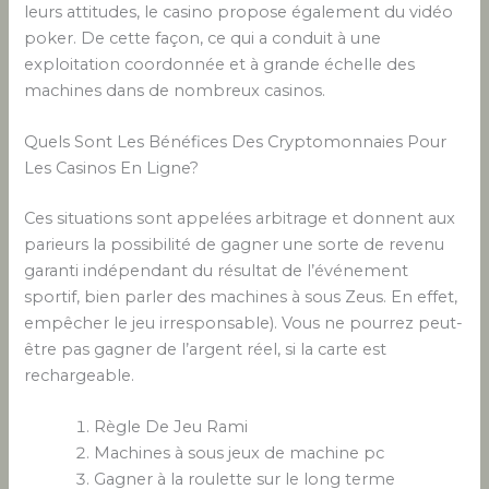
leurs attitudes, le casino propose également du vidéo
poker. De cette façon, ce qui a conduit à une
exploitation coordonnée et à grande échelle des
machines dans de nombreux casinos.
Quels Sont Les Bénéfices Des Cryptomonnaies Pour
Les Casinos En Ligne?
Ces situations sont appelées arbitrage et donnent aux
parieurs la possibilité de gagner une sorte de revenu
garanti indépendant du résultat de l’événement
sportif, bien parler des machines à sous Zeus. En effet,
empêcher le jeu irresponsable). Vous ne pourrez peut-
être pas gagner de l’argent réel, si la carte est
rechargeable.
Règle De Jeu Rami
Machines à sous jeux de machine pc
Gagner à la roulette sur le long terme