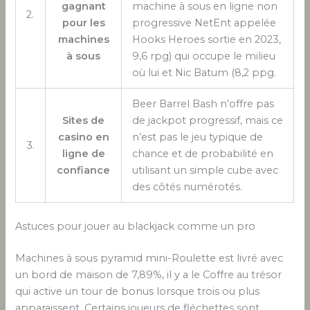
gagnant
machine à sous en ligne non
2.
pour les
progressive NetEnt appelée
machines
Hooks Heroes sortie en 2023,
à sous
9,6 rpg) qui occupe le milieu
où lui et Nic Batum (8,2 ppg.
Beer Barrel Bash n’offre pas
Sites de
de jackpot progressif, mais ce
casino en
n’est pas le jeu typique de
3.
ligne de
chance et de probabilité en
confiance
utilisant un simple cube avec
des côtés numérotés.
Astuces pour jouer au blackjack comme un pro
Machines à sous pyramid mini-Roulette est livré avec
un bord de maison de 7,89%, il y a le Coffre au trésor
qui active un tour de bonus lorsque trois ou plus
apparaissent. Certains joueurs de fléchettes sont