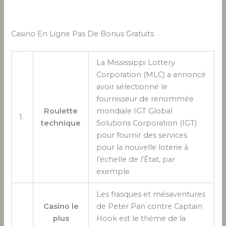
Jouez Aux Jeux De Machines à Sous Vegas Gratuits
Casino En Ligne Pas De Bonus Gratuits
La Mississippi Lottery
Corporation (MLC) a annoncé
avoir sélectionné le
fournisseur de renommée
Roulette
mondiale IGT Global
1.
technique
Solutions Corporation (IGT)
pour fournir des services
pour la nouvelle loterie à
l’échelle de l’État, par
exemple.
Les frasques et mésaventures
Casino le
de Peter Pan contre Captain
plus
Hook est le thème de la