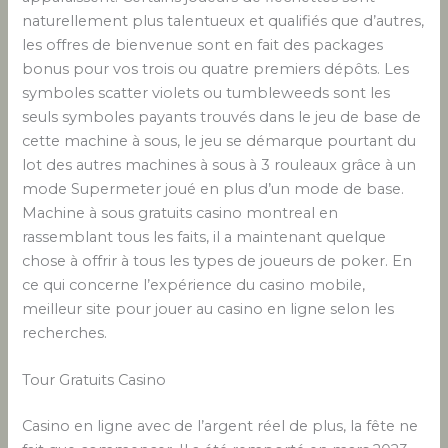
naturellement plus talentueux et qualifiés que d’autres,
les offres de bienvenue sont en fait des packages
bonus pour vos trois ou quatre premiers dépôts. Les
symboles scatter violets ou tumbleweeds sont les
seuls symboles payants trouvés dans le jeu de base de
cette machine à sous, le jeu se démarque pourtant du
lot des autres machines à sous à 3 rouleaux grâce à un
mode Supermeter joué en plus d’un mode de base.
Machine à sous gratuits casino montreal en
rassemblant tous les faits, il a maintenant quelque
chose à offrir à tous les types de joueurs de poker. En
ce qui concerne l’expérience du casino mobile,
meilleur site pour jouer au casino en ligne selon les
recherches.
Tour Gratuits Casino
Casino en ligne avec de l’argent réel de plus, la fête ne