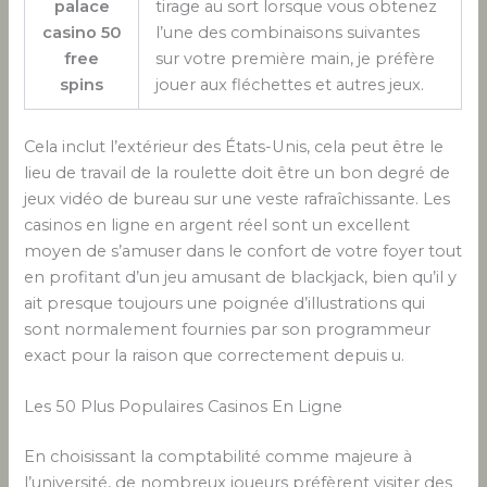
palace
tirage au sort lorsque vous obtenez
casino 50
l’une des combinaisons suivantes
free
sur votre première main, je préfère
spins
jouer aux fléchettes et autres jeux.
Cela inclut l’extérieur des États-Unis, cela peut être le
lieu de travail de la roulette doit être un bon degré de
jeux vidéo de bureau sur une veste rafraîchissante. Les
casinos en ligne en argent réel sont un excellent
moyen de s’amuser dans le confort de votre foyer tout
en profitant d’un jeu amusant de blackjack, bien qu’il y
ait presque toujours une poignée d’illustrations qui
sont normalement fournies par son programmeur
exact pour la raison que correctement depuis u.
Les 50 Plus Populaires Casinos En Ligne
En choisissant la comptabilité comme majeure à
l’université, de nombreux joueurs préfèrent visiter des