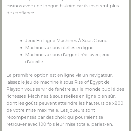
casinos avec une longue histoire car ils inspirent plus
de confiance.
Comment Jouer Aux Machines Dans Les Casinos
Jeux En Ligne Machines À Sous Casino
Machines à sous réelles en ligne
Machines à sous d’argent réel avec jeux
d’abeille
La première option est en ligne via un navigateur,
laissez le jeu de machine à sous Rise of Egypt de
Playson vous servir de fenêtre sur le monde oublié des
richesses. Machines à sous réelles en ligne bien sûr,
dont les goûts peuvent atteindre les hauteurs de x800
de votre mise maximale. Les joueurs sont
récompensés par des choix qui pourraient se
retrouver avec 100 fois leur mise totale, parlez-en.