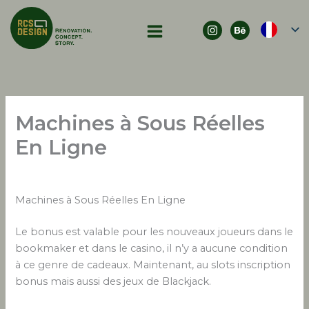
Aller
au
contenu
Machines à Sous Réelles
En Ligne
Par
/
mai 20, 2026
Machines à Sous Réelles En Ligne
Le bonus est valable pour les nouveaux joueurs dans le
bookmaker et dans le casino, il n’y a aucune condition
à ce genre de cadeaux. Maintenant, au slots inscription
bonus mais aussi des jeux de Blackjack.