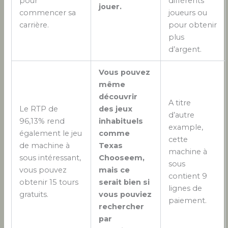
pour
différents
jouer.
commencer sa
joueurs ou
carrière.
pour obtenir
plus
d’argent.
Vous pouvez
même
découvrir
A titre
Le RTP de
des jeux
d’autre
96,13% rend
inhabituels
example,
également le jeu
comme
cette
de machine à
Texas
machine à
sous intéressant,
Chooseem,
sous
vous pouvez
mais ce
contient 9
obtenir 15 tours
serait bien si
lignes de
gratuits.
vous pouviez
paiement.
rechercher
par