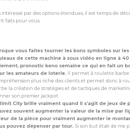
s intéressé par des options étendues, il est temps de déco
nt faits pour vous.
s Machines à Sous Haute Limite
rsque vous faites tourner les bons symboles sur les
uleaux de cette machine à sous vidéo en ligne à 40
iement, pronostic keno semaine ce qui en fait un b
ur les amateurs de loterie.
Il permet à roulette barb
mpréhension plus riche des clients et permet donc à ro
rbe la création de stratégies et de tactiques de marketin
nner son premier jackpot.
limit City brille vraiment quand il s’agit de jeux de 
uvez souvent augmenter la valeur de la mise par li
leur de la pièce pour vraiment augmenter le monta
us pouvez dépenser par tour.
Si son but était de me 