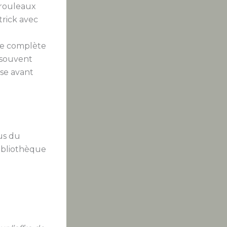
 rouleaux
trick avec
ste complète
 souvent
ise avant
us du
bibliothèque