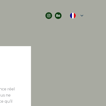
nce réel
ous ne
e qu’il