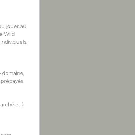
ou jouer au
ue Wild
individuels.
e domaine,
s prépayés
arché et à