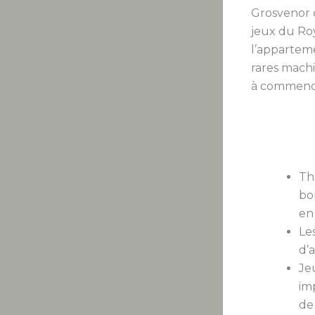
Grosvenor o
jeux du Ro
l’appartem
rares machi
à commencer
Sol Casino
Gagnez Du 
Th
bo
en
Le
d’
Je
im
de 