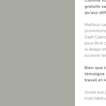
Comme vous
gratuits s
qu’aux dif
Meilleur ca
promotions 
Dash Casino
peut être c
le design et
soutenir le
Bien que 
témoigne l
travail et
Jouez aux j
trois habitu