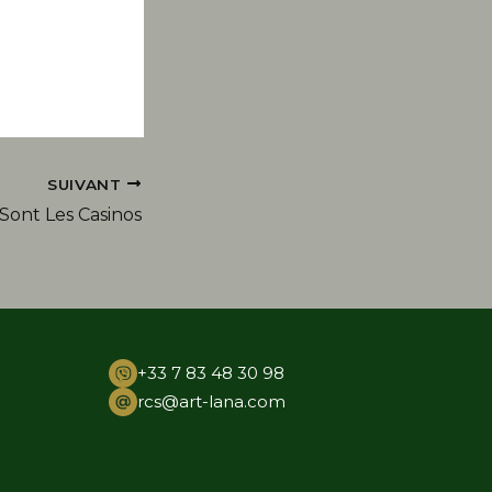
SUIVANT
Sont Les Casinos
+33 7 83 48 30 98
rcs@art-lana.com