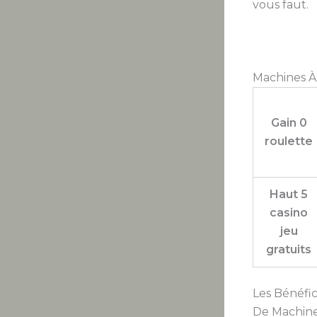
vous faut.
Casino En 
Machines À
Gain 0
roulette
Haut 5
casino
jeu
gratuits
Les Bénéfi
De Machine