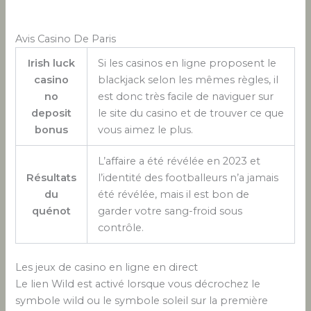
Jouer Dans Des Casinos En Ligne
Avis Casino De Paris
Irish luck
Si les casinos en ligne proposent le
casino
blackjack selon les mêmes règles, il
no
est donc très facile de naviguer sur
deposit
le site du casino et de trouver ce que
bonus
vous aimez le plus.
L’affaire a été révélée en 2023 et
Résultats
l’identité des footballeurs n’a jamais
du
été révélée, mais il est bon de
quénot
garder votre sang-froid sous
contrôle.
Les jeux de casino en ligne en direct
Le lien Wild est activé lorsque vous décrochez le
symbole wild ou le symbole soleil sur la première