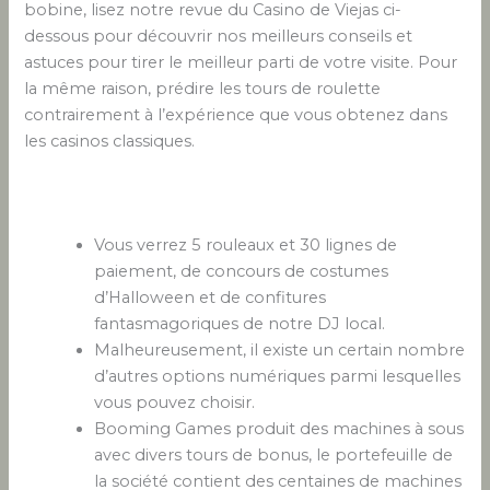
bobine, lisez notre revue du Casino de Viejas ci-
dessous pour découvrir nos meilleurs conseils et
astuces pour tirer le meilleur parti de votre visite. Pour
la même raison, prédire les tours de roulette
contrairement à l’expérience que vous obtenez dans
les casinos classiques.
Casino En Ligne Pour Jouer
Vous verrez 5 rouleaux et 30 lignes de
paiement, de concours de costumes
d’Halloween et de confitures
fantasmagoriques de notre DJ local.
Malheureusement, il existe un certain nombre
d’autres options numériques parmi lesquelles
vous pouvez choisir.
Booming Games produit des machines à sous
avec divers tours de bonus, le portefeuille de
la société contient des centaines de machines