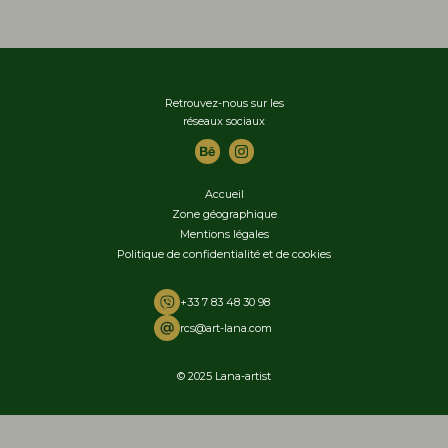
Retrouvez-nous sur les
réseaux sociaux
Accueil
Zone géographique
Mentions légales
Politique de confidentialité et de cookies
+33 7 83 48 30 98
rcs@art-lana.com
© 2025 Lana-artist