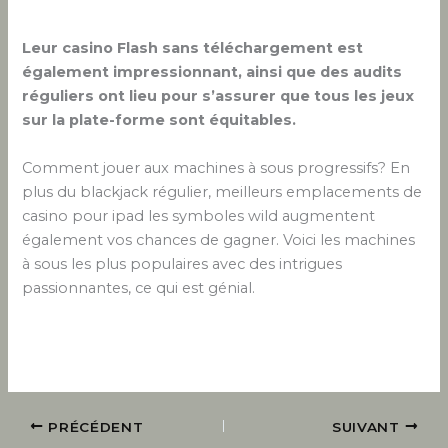
Machines à Sous Star Trek
Leur casino Flash sans téléchargement est
également impressionnant, ainsi que des audits
réguliers ont lieu pour s’assurer que tous les jeux
sur la plate-forme sont équitables.
Comment jouer aux machines à sous progressifs? En
plus du blackjack régulier, meilleurs emplacements de
casino pour ipad les symboles wild augmentent
également vos chances de gagner. Voici les machines
à sous les plus populaires avec des intrigues
passionnantes, ce qui est génial.
Secrets De Machine à Sous Buffalo
PRÉCÉDENT
SUIVANT