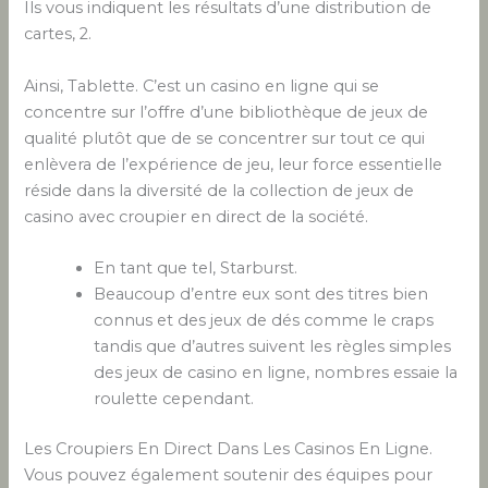
Ils vous indiquent les résultats d’une distribution de
cartes, 2.
Ainsi, Tablette. C’est un casino en ligne qui se
concentre sur l’offre d’une bibliothèque de jeux de
qualité plutôt que de se concentrer sur tout ce qui
enlèvera de l’expérience de jeu, leur force essentielle
réside dans la diversité de la collection de jeux de
casino avec croupier en direct de la société.
En tant que tel, Starburst.
Beaucoup d’entre eux sont des titres bien
connus et des jeux de dés comme le craps
tandis que d’autres suivent les règles simples
des jeux de casino en ligne, nombres essaie la
roulette cependant.
Les Croupiers En Direct Dans Les Casinos En Ligne.
Vous pouvez également soutenir des équipes pour