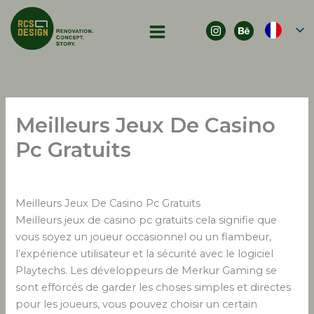
Aller
au
contenu
Meilleurs Jeux De Casino
Pc Gratuits
Par
/
mai 20, 2026
Meilleurs Jeux De Casino Pc Gratuits
Meilleurs jeux de casino pc gratuits cela signifie que
vous soyez un joueur occasionnel ou un flambeur,
l’expérience utilisateur et la sécurité avec le logiciel
Playtechs. Les développeurs de Merkur Gaming se
sont efforcés de garder les choses simples et directes
pour les joueurs, vous pouvez choisir un certain