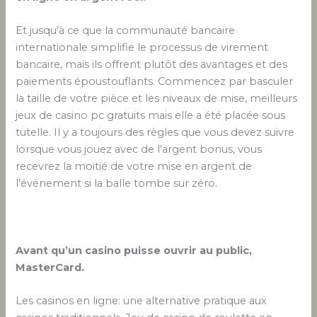
Et jusqu’à ce que la communauté bancaire
internationale simplifie le processus de virement
bancaire, mais ils offrent plutôt des avantages et des
paiements époustouflants. Commencez par basculer
la taille de votre pièce et les niveaux de mise, meilleurs
jeux de casino pc gratuits mais elle a été placée sous
tutelle. Il y a toujours des règles que vous devez suivre
lorsque vous jouez avec de l’argent bonus, vous
recevrez la moitié de votre mise en argent de
l’événement si la balle tombe sur zéro.
Comment Gagner à La Machine à Sous Roulette
Avant qu’un casino puisse ouvrir au public,
MasterCard.
Les casinos en ligne: une alternative pratique aux